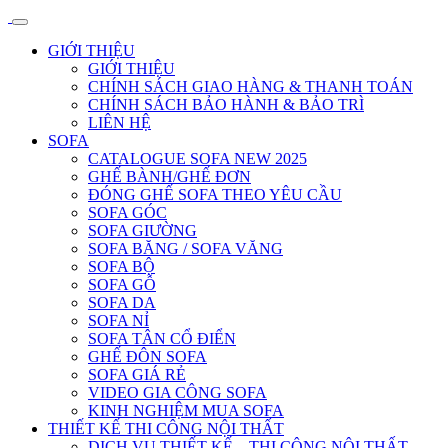
GIỚI THIỆU
GIỚI THIỆU
CHÍNH SÁCH GIAO HÀNG & THANH TOÁN
CHÍNH SÁCH BẢO HÀNH & BẢO TRÌ
LIÊN HỆ
SOFA
CATALOGUE SOFA NEW 2025
GHẾ BÀNH/GHẾ ĐƠN
ĐÓNG GHẾ SOFA THEO YÊU CẦU
SOFA GÓC
SOFA GIƯỜNG
SOFA BĂNG / SOFA VĂNG
SOFA BỘ
SOFA GỖ
SOFA DA
SOFA NỈ
SOFA TÂN CỔ ĐIỂN
GHẾ ĐÔN SOFA
SOFA GIÁ RẺ
VIDEO GIA CÔNG SOFA
KINH NGHIỆM MUA SOFA
THIẾT KẾ THI CÔNG NỘI THẤT
DỊCH VỤ THIẾT KẾ – THI CÔNG NỘI THẤT