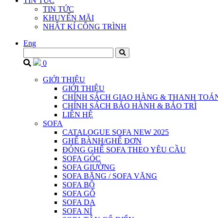
TIN TỨC
TIN TỨC
KHUYẾN MÃI
NHẬT KÍ CÔNG TRÌNH
Eng
0
GIỚI THIỆU
GIỚI THIỆU
CHÍNH SÁCH GIAO HÀNG & THANH TOÁ
CHÍNH SÁCH BẢO HÀNH & BẢO TRÌ
LIÊN HỆ
SOFA
CATALOGUE SOFA NEW 2025
GHẾ BÀNH/GHẾ ĐƠN
ĐÓNG GHẾ SOFA THEO YÊU CẦU
SOFA GÓC
SOFA GIƯỜNG
SOFA BĂNG / SOFA VĂNG
SOFA BỘ
SOFA GỖ
SOFA DA
SOFA NỈ