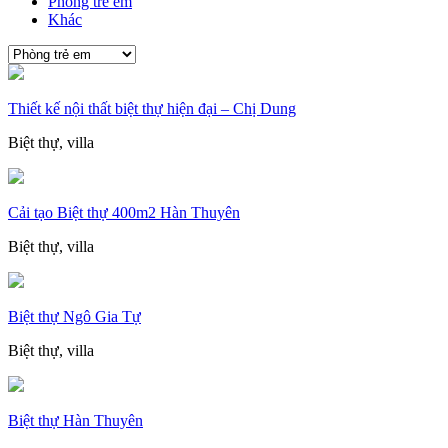
Phòng trẻ em
Khác
Thiết kế nội thất biệt thự hiện đại – Chị Dung
Biệt thự, villa
Cải tạo Biệt thự 400m2 Hàn Thuyên
Biệt thự, villa
Biệt thự Ngô Gia Tự
Biệt thự, villa
Biệt thự Hàn Thuyên