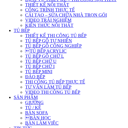
THIẾT KẾ NỘI THẤT
CÔNG TRÌNH THỰC TẾ
CẢI TẠO – SỬA CHỮA NHÀ TRỌN GÓI
VIDEO TRẢI NGHIỆM
KIẾN THỨC NỘI THẤT
TỦ BẾP
THIẾT KẾ THI CÔNG TỦ BẾP
TỦ BẾP GỖ TỰ NHIÊN
TỦ BẾP GỖ CÔNG NGHIỆP
TỦ BẾP ACRYLIC
TỦ BẾP GỖ CHỮ L
TỦ BẾP CHỮ U
TỦ BẾP CHỮ I
TỦ BẾP MINI
ĐẢO BẾP
THI CÔNG TỦ BẾP THỰC TẾ
TƯ VẤN LÀM TỦ BẾP
VIDEO THI CÔNG TỦ BẾP
SẢN PHẨM
GIƯỜNG
TỦ / KỆ
BÀN SOFA
BÀN HỌC
BÀN LÀM VIỆC