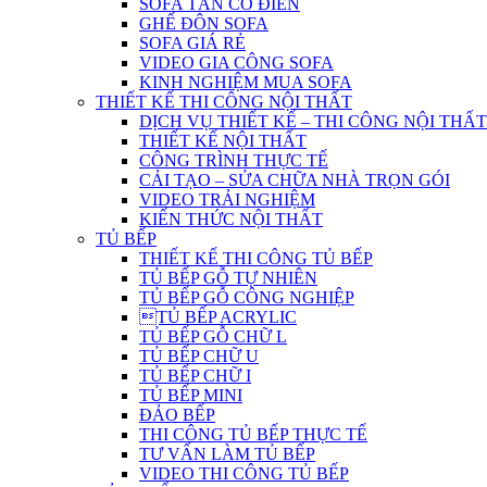
SOFA TÂN CỔ ĐIỂN
GHẾ ĐÔN SOFA
SOFA GIÁ RẺ
VIDEO GIA CÔNG SOFA
KINH NGHIỆM MUA SOFA
THIẾT KẾ THI CÔNG NỘI THẤT
DỊCH VỤ THIẾT KẾ – THI CÔNG NỘI THẤT
THIẾT KẾ NỘI THẤT
CÔNG TRÌNH THỰC TẾ
CẢI TẠO – SỬA CHỮA NHÀ TRỌN GÓI
VIDEO TRẢI NGHIỆM
KIẾN THỨC NỘI THẤT
TỦ BẾP
THIẾT KẾ THI CÔNG TỦ BẾP
TỦ BẾP GỖ TỰ NHIÊN
TỦ BẾP GỖ CÔNG NGHIỆP
TỦ BẾP ACRYLIC
TỦ BẾP GỖ CHỮ L
TỦ BẾP CHỮ U
TỦ BẾP CHỮ I
TỦ BẾP MINI
ĐẢO BẾP
THI CÔNG TỦ BẾP THỰC TẾ
TƯ VẤN LÀM TỦ BẾP
VIDEO THI CÔNG TỦ BẾP