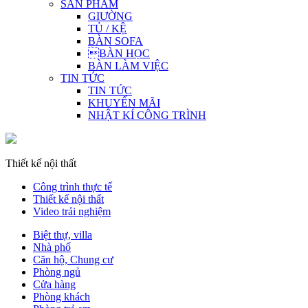
SẢN PHẨM
GIƯỜNG
TỦ / KỆ
BÀN SOFA
BÀN HỌC
BÀN LÀM VIỆC
TIN TỨC
TIN TỨC
KHUYẾN MÃI
NHẬT KÍ CÔNG TRÌNH
Thiết kế nội thất
Công trình thực tế
Thiết kế nội thất
Video trải nghiệm
Biệt thự, villa
Nhà phố
Căn hộ, Chung cư
Phòng ngủ
Cửa hàng
Phòng khách