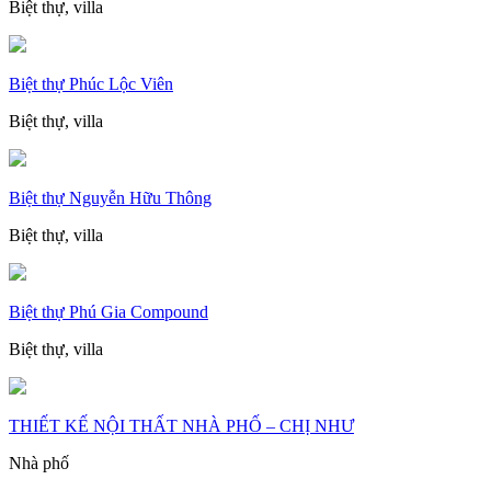
Biệt thự, villa
Biệt thự Phúc Lộc Viên
Biệt thự, villa
Biệt thự Nguyễn Hữu Thông
Biệt thự, villa
Biệt thự Phú Gia Compound
Biệt thự, villa
THIẾT KẾ NỘI THẤT NHÀ PHỐ – CHỊ NHƯ
Nhà phố