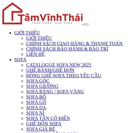
GIỚI THIỆU
GIỚI THIỆU
CHÍNH SÁCH GIAO HÀNG & THANH TOÁN
CHÍNH SÁCH BẢO HÀNH & BẢO TRÌ
LIÊN HỆ
SOFA
CATALOGUE SOFA NEW 2025
GHẾ BÀNH/GHẾ ĐƠN
ĐÓNG GHẾ SOFA THEO YÊU CẦU
SOFA GÓC
SOFA GIƯỜNG
SOFA BĂNG / SOFA VĂNG
SOFA BỘ
SOFA GỖ
SOFA DA
SOFA NỈ
SOFA TÂN CỔ ĐIỂN
GHẾ ĐÔN SOFA
SOFA GIÁ RẺ