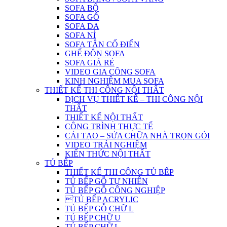
SOFA BỘ
SOFA GỖ
SOFA DA
SOFA NỈ
SOFA TÂN CỔ ĐIỂN
GHẾ ĐÔN SOFA
SOFA GIÁ RẺ
VIDEO GIA CÔNG SOFA
KINH NGHIỆM MUA SOFA
THIẾT KẾ THI CÔNG NỘI THẤT
DỊCH VỤ THIẾT KẾ – THI CÔNG NỘI
THẤT
THIẾT KẾ NỘI THẤT
CÔNG TRÌNH THỰC TẾ
CẢI TẠO – SỬA CHỮA NHÀ TRỌN GÓI
VIDEO TRẢI NGHIỆM
KIẾN THỨC NỘI THẤT
TỦ BẾP
THIẾT KẾ THI CÔNG TỦ BẾP
TỦ BẾP GỖ TỰ NHIÊN
TỦ BẾP GỖ CÔNG NGHIỆP
TỦ BẾP ACRYLIC
TỦ BẾP GỖ CHỮ L
TỦ BẾP CHỮ U
TỦ BẾP CHỮ I