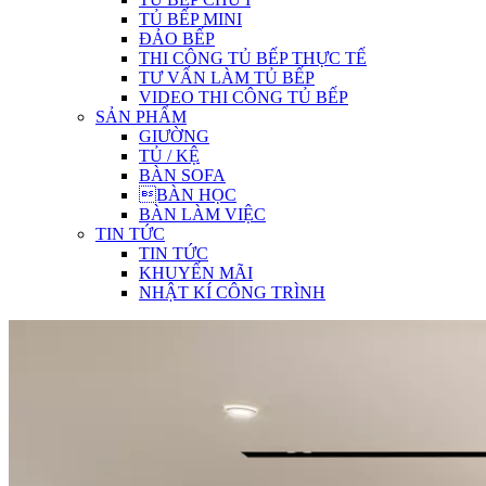
TỦ BẾP MINI
ĐẢO BẾP
THI CÔNG TỦ BẾP THỰC TẾ
TƯ VẤN LÀM TỦ BẾP
VIDEO THI CÔNG TỦ BẾP
SẢN PHẨM
GIƯỜNG
TỦ / KỆ
BÀN SOFA
BÀN HỌC
BÀN LÀM VIỆC
TIN TỨC
TIN TỨC
KHUYẾN MÃI
NHẬT KÍ CÔNG TRÌNH