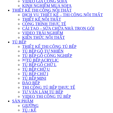
VIDEO GIA CÔNG SOFA
KINH NGHIỆM MUA SOFA
THIẾT KẾ THI CÔNG NỘI THẤT
DỊCH VỤ THIẾT KẾ – THI CÔNG NỘI THẤT
THIẾT KẾ NỘI THẤT
CÔNG TRÌNH THỰC TẾ
CẢI TẠO – SỬA CHỮA NHÀ TRỌN GÓI
VIDEO TRẢI NGHIỆM
KIẾN THỨC NỘI THẤT
TỦ BẾP
THIẾT KẾ THI CÔNG TỦ BẾP
TỦ BẾP GỖ TỰ NHIÊN
TỦ BẾP GỖ CÔNG NGHIỆP
TỦ BẾP ACRYLIC
TỦ BẾP GỖ CHỮ L
TỦ BẾP CHỮ U
TỦ BẾP CHỮ I
TỦ BẾP MINI
ĐẢO BẾP
THI CÔNG TỦ BẾP THỰC TẾ
TƯ VẤN LÀM TỦ BẾP
VIDEO THI CÔNG TỦ BẾP
SẢN PHẨM
GIƯỜNG
TỦ / KỆ