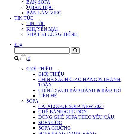
BÀN SOFA
BÀN HỌC
BÀN LÀM VIỆC
TIN TỨC
TIN TỨC
KHUYẾN MÃI
NHẬT KÍ CÔNG TRÌNH
Eng
0
GIỚI THIỆU
GIỚI THIỆU
CHÍNH SÁCH GIAO HÀNG & THANH
TOÁN
CHÍNH SÁCH BẢO HÀNH & BẢO TRÌ
LIÊN HỆ
SOFA
CATALOGUE SOFA NEW 2025
GHẾ BÀNH/GHẾ ĐƠN
ĐÓNG GHẾ SOFA THEO YÊU CẦU
SOFA GÓC
SOFA GIƯỜNG
SOFA BĂNG / SOFA VĂNG