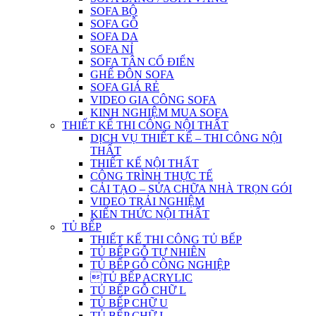
SOFA BỘ
SOFA GỖ
SOFA DA
SOFA NỈ
SOFA TÂN CỔ ĐIỂN
GHẾ ĐÔN SOFA
SOFA GIÁ RẺ
VIDEO GIA CÔNG SOFA
KINH NGHIỆM MUA SOFA
THIẾT KẾ THI CÔNG NỘI THẤT
DỊCH VỤ THIẾT KẾ – THI CÔNG NỘI
THẤT
THIẾT KẾ NỘI THẤT
CÔNG TRÌNH THỰC TẾ
CẢI TẠO – SỬA CHỮA NHÀ TRỌN GÓI
VIDEO TRẢI NGHIỆM
KIẾN THỨC NỘI THẤT
TỦ BẾP
THIẾT KẾ THI CÔNG TỦ BẾP
TỦ BẾP GỖ TỰ NHIÊN
TỦ BẾP GỖ CÔNG NGHIỆP
TỦ BẾP ACRYLIC
TỦ BẾP GỖ CHỮ L
TỦ BẾP CHỮ U
TỦ BẾP CHỮ I