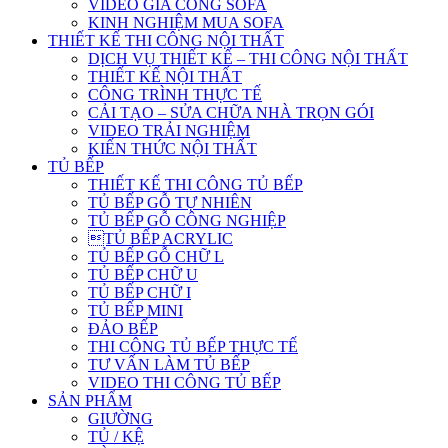
VIDEO GIA CÔNG SOFA
KINH NGHIỆM MUA SOFA
THIẾT KẾ THI CÔNG NỘI THẤT
DỊCH VỤ THIẾT KẾ – THI CÔNG NỘI THẤT
THIẾT KẾ NỘI THẤT
CÔNG TRÌNH THỰC TẾ
CẢI TẠO – SỬA CHỮA NHÀ TRỌN GÓI
VIDEO TRẢI NGHIỆM
KIẾN THỨC NỘI THẤT
TỦ BẾP
THIẾT KẾ THI CÔNG TỦ BẾP
TỦ BẾP GỖ TỰ NHIÊN
TỦ BẾP GỖ CÔNG NGHIỆP
TỦ BẾP ACRYLIC
TỦ BẾP GỖ CHỮ L
TỦ BẾP CHỮ U
TỦ BẾP CHỮ I
TỦ BẾP MINI
ĐẢO BẾP
THI CÔNG TỦ BẾP THỰC TẾ
TƯ VẤN LÀM TỦ BẾP
VIDEO THI CÔNG TỦ BẾP
SẢN PHẨM
GIƯỜNG
TỦ / KỆ