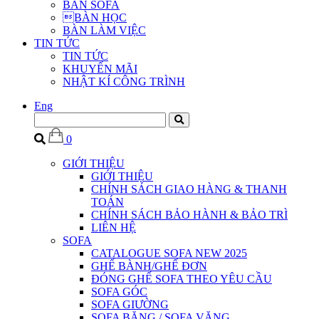
BÀN SOFA
BÀN HỌC
BÀN LÀM VIỆC
TIN TỨC
TIN TỨC
KHUYẾN MÃI
NHẬT KÍ CÔNG TRÌNH
Eng
0
GIỚI THIỆU
GIỚI THIỆU
CHÍNH SÁCH GIAO HÀNG & THANH
TOÁN
CHÍNH SÁCH BẢO HÀNH & BẢO TRÌ
LIÊN HỆ
SOFA
CATALOGUE SOFA NEW 2025
GHẾ BÀNH/GHẾ ĐƠN
ĐÓNG GHẾ SOFA THEO YÊU CẦU
SOFA GÓC
SOFA GIƯỜNG
SOFA BĂNG / SOFA VĂNG