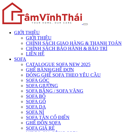
GIỚI THIỆU
GIỚI THIỆU
CHÍNH SÁCH GIAO HÀNG & THANH TOÁN
CHÍNH SÁCH BẢO HÀNH & BẢO TRÌ
LIÊN HỆ
SOFA
CATALOGUE SOFA NEW 2025
GHẾ BÀNH/GHẾ ĐƠN
ĐÓNG GHẾ SOFA THEO YÊU CẦU
SOFA GÓC
SOFA GIƯỜNG
SOFA BĂNG / SOFA VĂNG
SOFA BỘ
SOFA GỖ
SOFA DA
SOFA NỈ
SOFA TÂN CỔ ĐIỂN
GHẾ ĐÔN SOFA
SOFA GIÁ RẺ