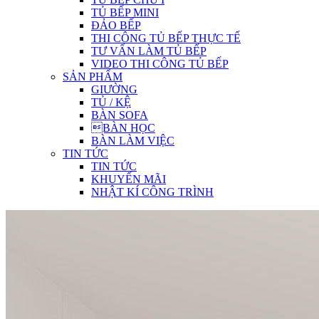
TỦ BẾP MINI
ĐẢO BẾP
THI CÔNG TỦ BẾP THỰC TẾ
TƯ VẤN LÀM TỦ BẾP
VIDEO THI CÔNG TỦ BẾP
SẢN PHẨM
GIƯỜNG
TỦ / KỆ
BÀN SOFA
BÀN HỌC
BÀN LÀM VIỆC
TIN TỨC
TIN TỨC
KHUYẾN MÃI
NHẬT KÍ CÔNG TRÌNH