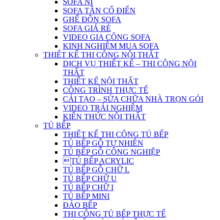
SOFA NỈ
SOFA TÂN CỔ ĐIỂN
GHẾ ĐÔN SOFA
SOFA GIÁ RẺ
VIDEO GIA CÔNG SOFA
KINH NGHIỆM MUA SOFA
THIẾT KẾ THI CÔNG NỘI THẤT
DỊCH VỤ THIẾT KẾ – THI CÔNG NỘI
THẤT
THIẾT KẾ NỘI THẤT
CÔNG TRÌNH THỰC TẾ
CẢI TẠO – SỬA CHỮA NHÀ TRỌN GÓI
VIDEO TRẢI NGHIỆM
KIẾN THỨC NỘI THẤT
TỦ BẾP
THIẾT KẾ THI CÔNG TỦ BẾP
TỦ BẾP GỖ TỰ NHIÊN
TỦ BẾP GỖ CÔNG NGHIỆP
TỦ BẾP ACRYLIC
TỦ BẾP GỖ CHỮ L
TỦ BẾP CHỮ U
TỦ BẾP CHỮ I
TỦ BẾP MINI
ĐẢO BẾP
THI CÔNG TỦ BẾP THỰC TẾ