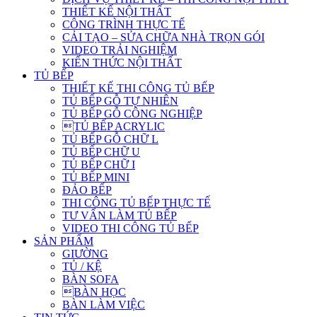
THIẾT KẾ NỘI THẤT
CÔNG TRÌNH THỰC TẾ
CẢI TẠO – SỬA CHỮA NHÀ TRỌN GÓI
VIDEO TRẢI NGHIỆM
KIẾN THỨC NỘI THẤT
TỦ BẾP
THIẾT KẾ THI CÔNG TỦ BẾP
TỦ BẾP GỖ TỰ NHIÊN
TỦ BẾP GỖ CÔNG NGHIỆP
TỦ BẾP ACRYLIC
TỦ BẾP GỖ CHỮ L
TỦ BẾP CHỮ U
TỦ BẾP CHỮ I
TỦ BẾP MINI
ĐẢO BẾP
THI CÔNG TỦ BẾP THỰC TẾ
TƯ VẤN LÀM TỦ BẾP
VIDEO THI CÔNG TỦ BẾP
SẢN PHẨM
GIƯỜNG
TỦ / KỆ
BÀN SOFA
BÀN HỌC
BÀN LÀM VIỆC