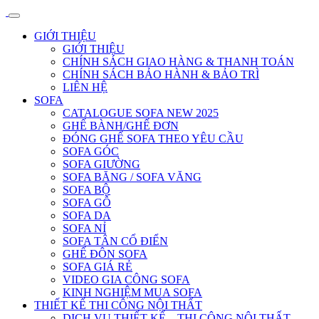
GIỚI THIỆU
GIỚI THIỆU
CHÍNH SÁCH GIAO HÀNG & THANH TOÁN
CHÍNH SÁCH BẢO HÀNH & BẢO TRÌ
LIÊN HỆ
SOFA
CATALOGUE SOFA NEW 2025
GHẾ BÀNH/GHẾ ĐƠN
ĐÓNG GHẾ SOFA THEO YÊU CẦU
SOFA GÓC
SOFA GIƯỜNG
SOFA BĂNG / SOFA VĂNG
SOFA BỘ
SOFA GỖ
SOFA DA
SOFA NỈ
SOFA TÂN CỔ ĐIỂN
GHẾ ĐÔN SOFA
SOFA GIÁ RẺ
VIDEO GIA CÔNG SOFA
KINH NGHIỆM MUA SOFA
THIẾT KẾ THI CÔNG NỘI THẤT
DỊCH VỤ THIẾT KẾ – THI CÔNG NỘI THẤT