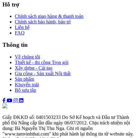
Hỗ trợ
Chính sách giao hàng & thanh toán
Chính sách bảo hành, bảo trì
Liên hệ
FAQ
Thông tin
Về chúng tôi
Thiết kế - thi công Trọn gói
Xây dựng - Cải tạo
Gia công - Sản xuất Nội thất
Sản phẩm
Khuyến mãi
Bộ sưu tập
Giấy ĐKKD số: 0401503233 Do Sở Kế hoạch và Đầu tư Thành
phố Đà Nẵng cấp lần đầu ngày 06/07/2012. Chịu trách nhiệm nội
dung: Bà Nguyễn Thị Thu Nga. Ghi rõ nguồn
"www.tamvinhthai.com" khi phát hành lại thông tin từ website này.