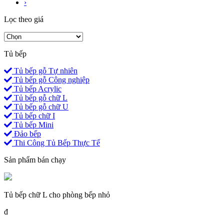
›
Lọc theo giá
Tủ bếp
Tủ bếp gỗ Tự nhiên
Tủ bếp gỗ Công nghiệp
Tủ bếp Acrylic
Tủ bếp gỗ chữ L
Tủ bếp gỗ chữ U
Tủ bếp chữ I
Tủ bếp Mini
Đảo bếp
Thi Công Tủ Bếp Thực Tế
Sản phẩm bán chạy
Tủ bếp chữ L cho phòng bếp nhỏ
đ