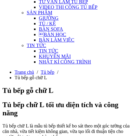
TƯ VẤN LÀM TỦ BẾP
VIDEO THI CÔNG TỦ BẾP
SẢN PHẨM
GIƯỜNG
TỦ / KỆ
BÀN SOFA
BÀN HỌC
BÀN LÀM VIỆC
TIN TỨC
TIN TỨC
KHUYẾN MÃI
NHẬT KÍ CÔNG TRÌNH
Trang chủ
/
Tủ bếp
/
Tủ bếp gỗ chữ L
Tủ bếp gỗ chữ L
Tủ bếp chữ L tối ưu diện tích và công
năng
Tủ bếp chữ L là mẫu tủ bếp thiết kế bo sát theo một góc tường của
căn nhà, vừa tiết kiệm không gian, vừa tạo lối đi thuận tiện cho