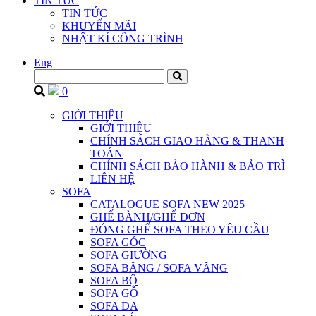
TIN TỨC
TIN TỨC
KHUYẾN MÃI
NHẬT KÍ CÔNG TRÌNH
Eng
0
GIỚI THIỆU
GIỚI THIỆU
CHÍNH SÁCH GIAO HÀNG & THANH
TOÁN
CHÍNH SÁCH BẢO HÀNH & BẢO TRÌ
LIÊN HỆ
SOFA
CATALOGUE SOFA NEW 2025
GHẾ BÀNH/GHẾ ĐƠN
ĐÓNG GHẾ SOFA THEO YÊU CẦU
SOFA GÓC
SOFA GIƯỜNG
SOFA BĂNG / SOFA VĂNG
SOFA BỘ
SOFA GỖ
SOFA DA