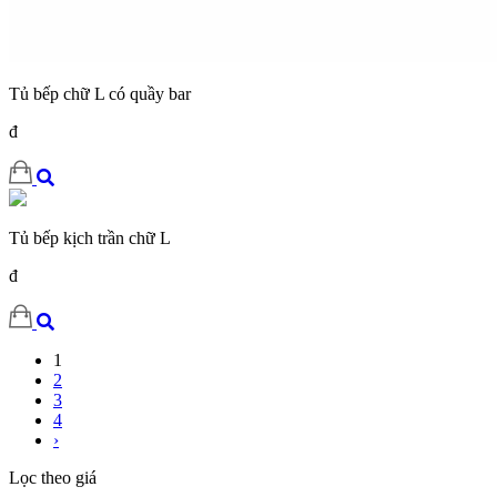
Tủ bếp chữ L có quầy bar
đ
Tủ bếp kịch trần chữ L
đ
1
2
3
4
›
Lọc theo giá