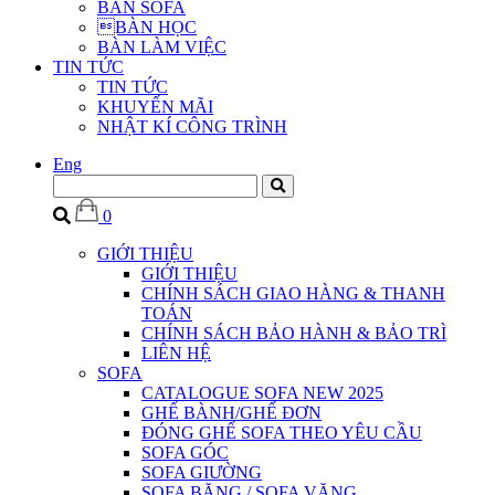
BÀN SOFA
BÀN HỌC
BÀN LÀM VIỆC
TIN TỨC
TIN TỨC
KHUYẾN MÃI
NHẬT KÍ CÔNG TRÌNH
Eng
0
GIỚI THIỆU
GIỚI THIỆU
CHÍNH SÁCH GIAO HÀNG & THANH
TOÁN
CHÍNH SÁCH BẢO HÀNH & BẢO TRÌ
LIÊN HỆ
SOFA
CATALOGUE SOFA NEW 2025
GHẾ BÀNH/GHẾ ĐƠN
ĐÓNG GHẾ SOFA THEO YÊU CẦU
SOFA GÓC
SOFA GIƯỜNG
SOFA BĂNG / SOFA VĂNG