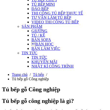
TỦ BẾP MINI
ĐẢO BẾP
THI CÔNG TỦ BẾP THỰC TẾ
TƯ VẤN LÀM TỦ BẾP
VIDEO THI CÔNG TỦ BẾP
SẢN PHẨM
GIƯỜNG
TỦ / KỆ
BÀN SOFA
BÀN HỌC
BÀN LÀM VIỆC
TIN TỨC
TIN TỨC
KHUYẾN MÃI
NHẬT KÍ CÔNG TRÌNH
Trang chủ
/
Tủ bếp
/
Tủ bếp gỗ Công nghiệp
Tủ bếp gỗ Công nghiệp
Tủ bếp gỗ công nghiệp là gì?