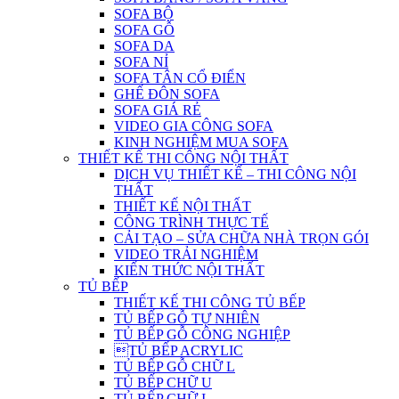
SOFA BỘ
SOFA GỖ
SOFA DA
SOFA NỈ
SOFA TÂN CỔ ĐIỂN
GHẾ ĐÔN SOFA
SOFA GIÁ RẺ
VIDEO GIA CÔNG SOFA
KINH NGHIỆM MUA SOFA
THIẾT KẾ THI CÔNG NỘI THẤT
DỊCH VỤ THIẾT KẾ – THI CÔNG NỘI
THẤT
THIẾT KẾ NỘI THẤT
CÔNG TRÌNH THỰC TẾ
CẢI TẠO – SỬA CHỮA NHÀ TRỌN GÓI
VIDEO TRẢI NGHIỆM
KIẾN THỨC NỘI THẤT
TỦ BẾP
THIẾT KẾ THI CÔNG TỦ BẾP
TỦ BẾP GỖ TỰ NHIÊN
TỦ BẾP GỖ CÔNG NGHIỆP
TỦ BẾP ACRYLIC
TỦ BẾP GỖ CHỮ L
TỦ BẾP CHỮ U
TỦ BẾP CHỮ I