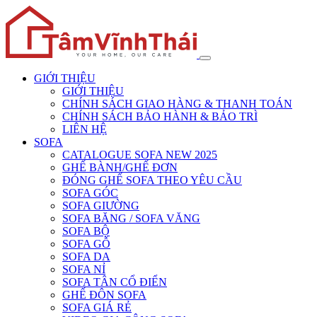
GIỚI THIỆU
GIỚI THIỆU
CHÍNH SÁCH GIAO HÀNG & THANH TOÁN
CHÍNH SÁCH BẢO HÀNH & BẢO TRÌ
LIÊN HỆ
SOFA
CATALOGUE SOFA NEW 2025
GHẾ BÀNH/GHẾ ĐƠN
ĐÓNG GHẾ SOFA THEO YÊU CẦU
SOFA GÓC
SOFA GIƯỜNG
SOFA BĂNG / SOFA VĂNG
SOFA BỘ
SOFA GỖ
SOFA DA
SOFA NỈ
SOFA TÂN CỔ ĐIỂN
GHẾ ĐÔN SOFA
SOFA GIÁ RẺ