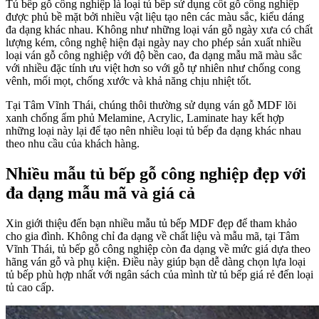
Tủ bếp gỗ công nghiệp là loại tủ bếp sử dụng cốt gỗ công nghiệp
được phủ bề mặt bởi nhiều vật liệu tạo nên các màu sắc, kiểu dáng
đa dạng khác nhau. Không như những loại ván gỗ ngày xưa có chất
lượng kém, công nghệ hiện đại ngày nay cho phép sản xuất nhiều
loại ván gỗ công nghiệp với độ bền cao, đa dạng mẫu mã màu sắc
với nhiều đặc tính ưu việt hơn so với gỗ tự nhiên như chống cong
vênh, mối mọt, chống xước và khả năng chịu nhiệt tốt.
Tại Tâm Vĩnh Thái, chúng thôi thường sử dụng ván gỗ MDF lõi
xanh chống ẩm phủ Melamine, Acrylic, Laminate hay kết hợp
những loại này lại để tạo nên nhiều loại tủ bếp đa dạng khác nhau
theo nhu cầu của khách hàng.
Nhiều mẫu tủ bếp gỗ công nghiệp đẹp với
đa dạng mẫu mã và giá cả
Xin giới thiệu đến bạn nhiều mẫu tủ bếp MDF đẹp để tham khảo
cho gia đình. Không chỉ đa dạng về chất liệu và mẫu mã, tại Tâm
Vĩnh Thái, tủ bếp gỗ công nghiệp còn đa dạng về mức giá dựa theo
hãng ván gỗ và phụ kiện. Điều này giúp bạn dễ dàng chọn lựa loại
tủ bếp phù hợp nhất với ngân sách của mình từ tủ bếp giá rẻ đến loại
tủ cao cấp.