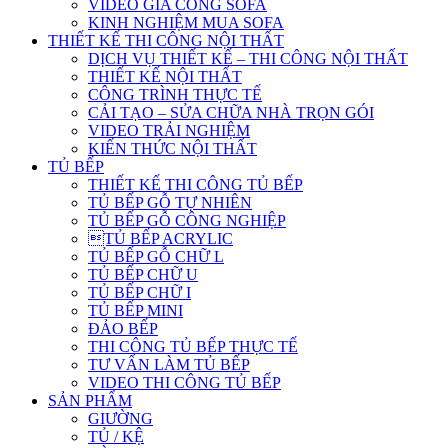
VIDEO GIA CÔNG SOFA
KINH NGHIỆM MUA SOFA
THIẾT KẾ THI CÔNG NỘI THẤT
DỊCH VỤ THIẾT KẾ – THI CÔNG NỘI THẤT
THIẾT KẾ NỘI THẤT
CÔNG TRÌNH THỰC TẾ
CẢI TẠO – SỬA CHỮA NHÀ TRỌN GÓI
VIDEO TRẢI NGHIỆM
KIẾN THỨC NỘI THẤT
TỦ BẾP
THIẾT KẾ THI CÔNG TỦ BẾP
TỦ BẾP GỖ TỰ NHIÊN
TỦ BẾP GỖ CÔNG NGHIỆP
TỦ BẾP ACRYLIC
TỦ BẾP GỖ CHỮ L
TỦ BẾP CHỮ U
TỦ BẾP CHỮ I
TỦ BẾP MINI
ĐẢO BẾP
THI CÔNG TỦ BẾP THỰC TẾ
TƯ VẤN LÀM TỦ BẾP
VIDEO THI CÔNG TỦ BẾP
SẢN PHẨM
GIƯỜNG
TỦ / KỆ