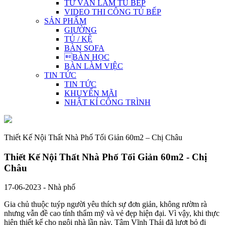
TƯ VẤN LÀM TỦ BẾP
VIDEO THI CÔNG TỦ BẾP
SẢN PHẨM
GIƯỜNG
TỦ / KỆ
BÀN SOFA
BÀN HỌC
BÀN LÀM VIỆC
TIN TỨC
TIN TỨC
KHUYẾN MÃI
NHẬT KÍ CÔNG TRÌNH
Thiết Kế Nội Thất Nhà Phố Tối Giản 60m2 – Chị Châu
Thiết Kế Nội Thất Nhà Phố Tối Giản 60m2 - Chị
Châu
17-06-2023 - Nhà phố
Gia chủ thuộc tuýp người yêu thích sự đơn giản, không rườm rà
nhưng vẫn đề cao tính thẩm mỹ và vẻ đẹp hiện đại. Vì vậy, khi thực
hiện thiết kế cho ngôi nhà lần này, Tâm Vĩnh Thái đã lượt bỏ đi