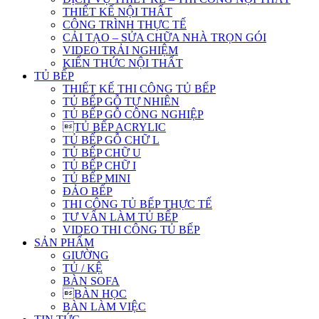
THIẾT KẾ NỘI THẤT
CÔNG TRÌNH THỰC TẾ
CẢI TẠO – SỬA CHỮA NHÀ TRỌN GÓI
VIDEO TRẢI NGHIỆM
KIẾN THỨC NỘI THẤT
TỦ BẾP
THIẾT KẾ THI CÔNG TỦ BẾP
TỦ BẾP GỖ TỰ NHIÊN
TỦ BẾP GỖ CÔNG NGHIỆP
TỦ BẾP ACRYLIC
TỦ BẾP GỖ CHỮ L
TỦ BẾP CHỮ U
TỦ BẾP CHỮ I
TỦ BẾP MINI
ĐẢO BẾP
THI CÔNG TỦ BẾP THỰC TẾ
TƯ VẤN LÀM TỦ BẾP
VIDEO THI CÔNG TỦ BẾP
SẢN PHẨM
GIƯỜNG
TỦ / KỆ
BÀN SOFA
BÀN HỌC
BÀN LÀM VIỆC