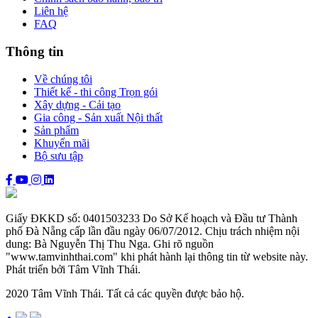
Liên hệ
FAQ
Thông tin
Về chúng tôi
Thiết kế - thi công Trọn gói
Xây dựng - Cải tạo
Gia công - Sản xuất Nội thất
Sản phẩm
Khuyến mãi
Bộ sưu tập
Giấy ĐKKD số: 0401503233 Do Sở Kế hoạch và Đầu tư Thành
phố Đà Nẵng cấp lần đầu ngày 06/07/2012. Chịu trách nhiệm nội
dung: Bà Nguyễn Thị Thu Nga. Ghi rõ nguồn
"www.tamvinhthai.com" khi phát hành lại thông tin từ website này.
Phát triển bởi Tâm Vĩnh Thái.
2020 Tâm Vĩnh Thái. Tất cả các quyền được bảo hộ.