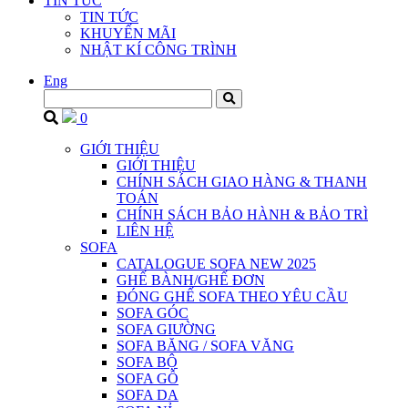
TIN TỨC
TIN TỨC
KHUYẾN MÃI
NHẬT KÍ CÔNG TRÌNH
Eng
0
GIỚI THIỆU
GIỚI THIỆU
CHÍNH SÁCH GIAO HÀNG & THANH
TOÁN
CHÍNH SÁCH BẢO HÀNH & BẢO TRÌ
LIÊN HỆ
SOFA
CATALOGUE SOFA NEW 2025
GHẾ BÀNH/GHẾ ĐƠN
ĐÓNG GHẾ SOFA THEO YÊU CẦU
SOFA GÓC
SOFA GIƯỜNG
SOFA BĂNG / SOFA VĂNG
SOFA BỘ
SOFA GỖ
SOFA DA