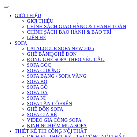
GIỚI THIỆU
GIỚI THIỆU
CHÍNH SÁCH GIAO HÀNG & THANH TOÁN
CHÍNH SÁCH BẢO HÀNH & BẢO TRÌ
LIÊN HỆ
SOFA
CATALOGUE SOFA NEW 2025
GHẾ BÀNH/GHẾ ĐƠN
ĐÓNG GHẾ SOFA THEO YÊU CẦU
SOFA GÓC
SOFA GIƯỜNG
SOFA BĂNG / SOFA VĂNG
SOFA BỘ
SOFA GỖ
SOFA DA
SOFA NỈ
SOFA TÂN CỔ ĐIỂN
GHẾ ĐÔN SOFA
SOFA GIÁ RẺ
VIDEO GIA CÔNG SOFA
KINH NGHIỆM MUA SOFA
THIẾT KẾ THI CÔNG NỘI THẤT
DỊCH VỤ THIẾT KẾ – THI CÔNG NỘI THẤT