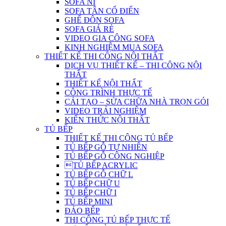
SOFA NỈ
SOFA TÂN CỔ ĐIỂN
GHẾ ĐÔN SOFA
SOFA GIÁ RẺ
VIDEO GIA CÔNG SOFA
KINH NGHIỆM MUA SOFA
THIẾT KẾ THI CÔNG NỘI THẤT
DỊCH VỤ THIẾT KẾ – THI CÔNG NỘI
THẤT
THIẾT KẾ NỘI THẤT
CÔNG TRÌNH THỰC TẾ
CẢI TẠO – SỬA CHỮA NHÀ TRỌN GÓI
VIDEO TRẢI NGHIỆM
KIẾN THỨC NỘI THẤT
TỦ BẾP
THIẾT KẾ THI CÔNG TỦ BẾP
TỦ BẾP GỖ TỰ NHIÊN
TỦ BẾP GỖ CÔNG NGHIỆP
TỦ BẾP ACRYLIC
TỦ BẾP GỖ CHỮ L
TỦ BẾP CHỮ U
TỦ BẾP CHỮ I
TỦ BẾP MINI
ĐẢO BẾP
THI CÔNG TỦ BẾP THỰC TẾ