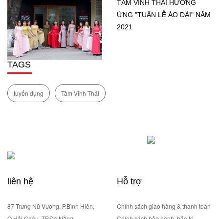
TÂM VĨNH THÁI HƯỞNG
ỨNG "TUẦN LỄ ÁO DÀI" NĂM
2021
TAGS
tuyển dụng
Tâm Vĩnh Thái
liên hệ
Hỗ trợ
87 Trưng Nữ Vương, P.Bình Hiên,
Chính sách giao hàng & thanh toán
Q.Hải Châu, TP.Đà Nẵng
Chính sách bảo hành, bảo trì