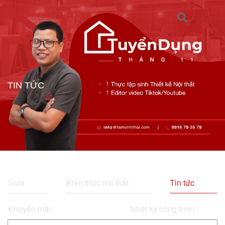
TIN TỨC
Sofa
Kiến thức nội thất
Tin tức
Khuyến mãi
Nhật ký công trình