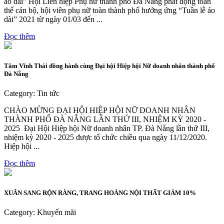
áo dài" Hội Liên hiệp Phụ nữ thành phố Đà Nẵng phát động toàn
thể cán bộ, hội viên phụ nữ toàn thành phố hưởng ứng “Tuần lễ áo
dài” 2021 từ ngày 01/03 đến ...
Đọc thêm
Tâm Vĩnh Thái đồng hành cùng Đại hội Hiệp hội Nữ doanh nhân thành phố
Đà Nẵng
Category: Tin tức
CHÀO MỪNG ĐẠI HỘI HIỆP HỘI NỮ DOANH NHÂN
THÀNH PHỐ ĐÀ NẴNG LẦN THỨ III, NHIỆM KỲ 2020 -
2025 Đại Hội Hiệp hội Nữ doanh nhân TP. Đà Nẵng lần thứ III,
nhiệm kỳ 2020 - 2025 được tổ chức chiều qua ngày 11/12/2020.
Hiệp hội ...
Đọc thêm
XUÂN SANG RỘN RÀNG, TRANG HOÀNG NỘI THẤT GIẢM 10%
Category: Khuyến mãi