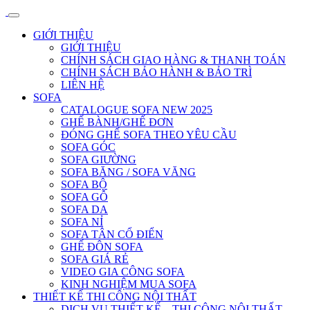
GIỚI THIỆU
GIỚI THIỆU
CHÍNH SÁCH GIAO HÀNG & THANH TOÁN
CHÍNH SÁCH BẢO HÀNH & BẢO TRÌ
LIÊN HỆ
SOFA
CATALOGUE SOFA NEW 2025
GHẾ BÀNH/GHẾ ĐƠN
ĐÓNG GHẾ SOFA THEO YÊU CẦU
SOFA GÓC
SOFA GIƯỜNG
SOFA BĂNG / SOFA VĂNG
SOFA BỘ
SOFA GỖ
SOFA DA
SOFA NỈ
SOFA TÂN CỔ ĐIỂN
GHẾ ĐÔN SOFA
SOFA GIÁ RẺ
VIDEO GIA CÔNG SOFA
KINH NGHIỆM MUA SOFA
THIẾT KẾ THI CÔNG NỘI THẤT
DỊCH VỤ THIẾT KẾ – THI CÔNG NỘI THẤT