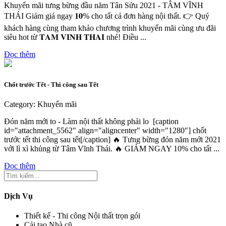
Khuyến mãi tưng bừng đầu năm Tân Sửu 2021 - TÂM VĨNH
THÁI Giảm giá ngay 𝟏𝟎% cho tất cả đơn hàng nội thất. 👉 Quý
khách hàng cùng tham khảo chương trình khuyến mãi cùng ưu đãi
siêu hot từ 𝐓𝐀𝐌 𝐕𝐈𝐍𝐇 𝐓𝐇𝐀𝐈 nhé! Điều ...
Đọc thêm
Chốt trước Tết - Thi công sau Tết
Category: Khuyến mãi
Đón năm mới to - Làm nội thất không phải lo [caption
id="attachment_5562" align="aligncenter" width="1280"] chốt
trước tết thi công sau tết[/caption] 🔥 Tưng bừng đón năm mới 2021
với lì xì khủng từ Tâm Vĩnh Thái. 🔥 GIẢM NGAY 10% cho tất ...
Đọc thêm
Dịch Vụ
Thiết kế - Thi công Nội thất trọn gói
Cải tạo Nhà cũ