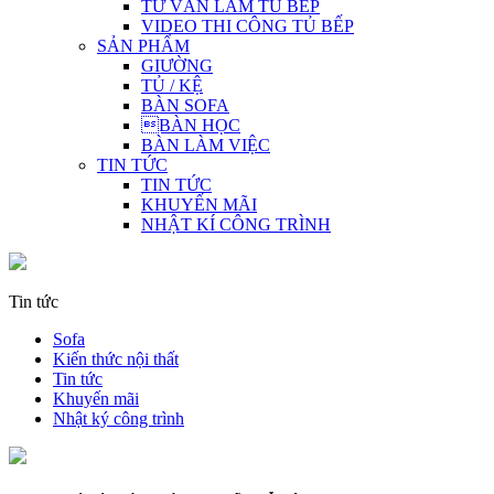
TƯ VẤN LÀM TỦ BẾP
VIDEO THI CÔNG TỦ BẾP
SẢN PHẨM
GIƯỜNG
TỦ / KỆ
BÀN SOFA
BÀN HỌC
BÀN LÀM VIỆC
TIN TỨC
TIN TỨC
KHUYẾN MÃI
NHẬT KÍ CÔNG TRÌNH
Tin tức
Sofa
Kiến thức nội thất
Tin tức
Khuyến mãi
Nhật ký công trình