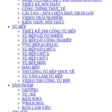
THIẾT KẾ NỘI THẤT
CÔNG TRÌNH THỰC TẾ
CẢI TẠO – SỬA CHỮA NHÀ TRỌN GÓI
VIDEO TRẢI NGHIỆM
KIẾN THỨC NỘI THẤT
TỦ BẾP
THIẾT KẾ THI CÔNG TỦ BẾP
TỦ BẾP GỖ TỰ NHIÊN
TỦ BẾP GỖ CÔNG NGHIỆP
TỦ BẾP ACRYLIC
TỦ BẾP GỖ CHỮ L
TỦ BẾP CHỮ U
TỦ BẾP CHỮ I
TỦ BẾP MINI
ĐẢO BẾP
THI CÔNG TỦ BẾP THỰC TẾ
TƯ VẤN LÀM TỦ BẾP
VIDEO THI CÔNG TỦ BẾP
SẢN PHẨM
GIƯỜNG
TỦ / KỆ
BÀN SOFA
BÀN HỌC
BÀN LÀM VIỆC