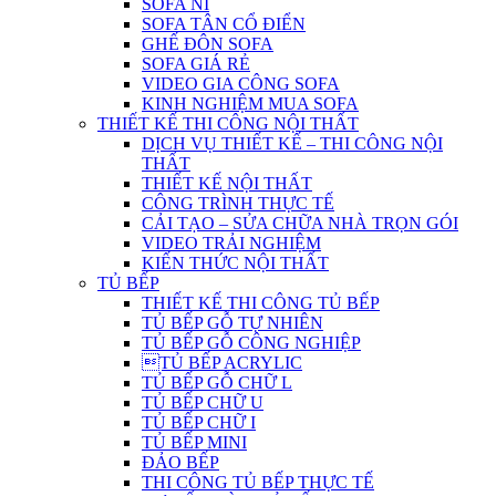
SOFA NỈ
SOFA TÂN CỔ ĐIỂN
GHẾ ĐÔN SOFA
SOFA GIÁ RẺ
VIDEO GIA CÔNG SOFA
KINH NGHIỆM MUA SOFA
THIẾT KẾ THI CÔNG NỘI THẤT
DỊCH VỤ THIẾT KẾ – THI CÔNG NỘI
THẤT
THIẾT KẾ NỘI THẤT
CÔNG TRÌNH THỰC TẾ
CẢI TẠO – SỬA CHỮA NHÀ TRỌN GÓI
VIDEO TRẢI NGHIỆM
KIẾN THỨC NỘI THẤT
TỦ BẾP
THIẾT KẾ THI CÔNG TỦ BẾP
TỦ BẾP GỖ TỰ NHIÊN
TỦ BẾP GỖ CÔNG NGHIỆP
TỦ BẾP ACRYLIC
TỦ BẾP GỖ CHỮ L
TỦ BẾP CHỮ U
TỦ BẾP CHỮ I
TỦ BẾP MINI
ĐẢO BẾP
THI CÔNG TỦ BẾP THỰC TẾ