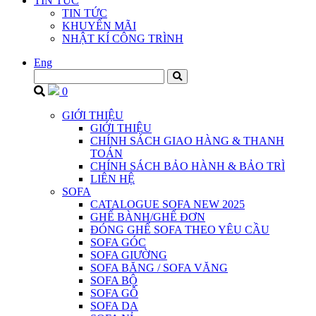
TIN TỨC
TIN TỨC
KHUYẾN MÃI
NHẬT KÍ CÔNG TRÌNH
Eng
0
GIỚI THIỆU
GIỚI THIỆU
CHÍNH SÁCH GIAO HÀNG & THANH
TOÁN
CHÍNH SÁCH BẢO HÀNH & BẢO TRÌ
LIÊN HỆ
SOFA
CATALOGUE SOFA NEW 2025
GHẾ BÀNH/GHẾ ĐƠN
ĐÓNG GHẾ SOFA THEO YÊU CẦU
SOFA GÓC
SOFA GIƯỜNG
SOFA BĂNG / SOFA VĂNG
SOFA BỘ
SOFA GỖ
SOFA DA