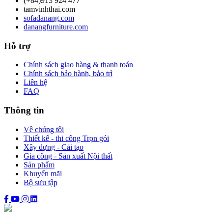
(+84)913 924 477
tamvinhthai.com
sofadanang.com
danangfurniture.com
Hỗ trợ
Chính sách giao hàng & thanh toán
Chính sách bảo hành, bảo trì
Liên hệ
FAQ
Thông tin
Về chúng tôi
Thiết kế - thi công Trọn gói
Xây dựng - Cải tạo
Gia công - Sản xuất Nội thất
Sản phẩm
Khuyến mãi
Bộ sưu tập