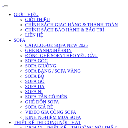
GIỚI THIỆU
GIỚI THIỆU
CHÍNH SÁCH GIAO HÀNG & THANH TOÁN
CHÍNH SÁCH BẢO HÀNH & BẢO TRÌ
LIÊN HỆ
SOFA
CATALOGUE SOFA NEW 2025
GHẾ BÀNH/GHẾ ĐƠN
ĐÓNG GHẾ SOFA THEO YÊU CẦU
SOFA GÓC
SOFA GIƯỜNG
SOFA BĂNG / SOFA VĂNG
SOFA BỘ
SOFA GỖ
SOFA DA
SOFA NỈ
SOFA TÂN CỔ ĐIỂN
GHẾ ĐÔN SOFA
SOFA GIÁ RẺ
VIDEO GIA CÔNG SOFA
KINH NGHIỆM MUA SOFA
THIẾT KẾ THI CÔNG NỘI THẤT
DỊCH VỤ THIẾT KẾ – THI CÔNG NỘI THẤT