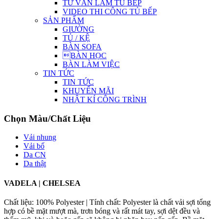
TƯ VẤN LÀM TỦ BẾP
VIDEO THI CÔNG TỦ BẾP
SẢN PHẨM
GIƯỜNG
TỦ / KỆ
BÀN SOFA
BÀN HỌC
BÀN LÀM VIỆC
TIN TỨC
TIN TỨC
KHUYẾN MÃI
NHẬT KÍ CÔNG TRÌNH
Chọn Màu/Chất Liệu
Vải nhung
Vải bố
Da CN
Da thật
VADELA | CHELSEA
Chất liệu: 100% Polyester | Tính chất: Polyester là chất vải sợi tổng
hợp có bề mặt mượt mà, trơn bóng và rất mát tay, sợi dệt đều và