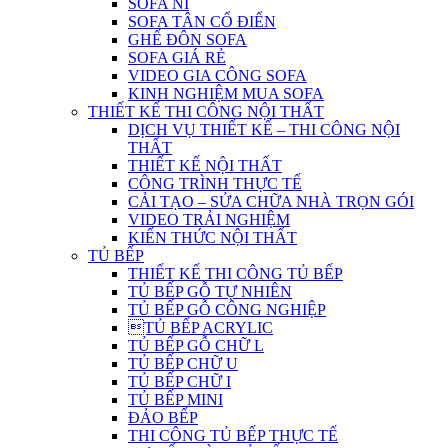
SOFA NỈ
SOFA TÂN CỔ ĐIỂN
GHẾ ĐÔN SOFA
SOFA GIÁ RẺ
VIDEO GIA CÔNG SOFA
KINH NGHIỆM MUA SOFA
THIẾT KẾ THI CÔNG NỘI THẤT
DỊCH VỤ THIẾT KẾ – THI CÔNG NỘI
THẤT
THIẾT KẾ NỘI THẤT
CÔNG TRÌNH THỰC TẾ
CẢI TẠO – SỬA CHỮA NHÀ TRỌN GÓI
VIDEO TRẢI NGHIỆM
KIẾN THỨC NỘI THẤT
TỦ BẾP
THIẾT KẾ THI CÔNG TỦ BẾP
TỦ BẾP GỖ TỰ NHIÊN
TỦ BẾP GỖ CÔNG NGHIỆP
TỦ BẾP ACRYLIC
TỦ BẾP GỖ CHỮ L
TỦ BẾP CHỮ U
TỦ BẾP CHỮ I
TỦ BẾP MINI
ĐẢO BẾP
THI CÔNG TỦ BẾP THỰC TẾ