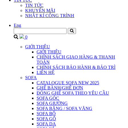
TIN TỨC
TIN TỨC
KHUYẾN MÃI
NHẬT KÍ CÔNG TRÌNH
Eng
0
GIỚI THIỆU
GIỚI THIỆU
CHÍNH SÁCH GIAO HÀNG & THANH
TOÁN
CHÍNH SÁCH BẢO HÀNH & BẢO TRÌ
LIÊN HỆ
SOFA
CATALOGUE SOFA NEW 2025
GHẾ BÀNH/GHẾ ĐƠN
ĐÓNG GHẾ SOFA THEO YÊU CẦU
SOFA GÓC
SOFA GIƯỜNG
SOFA BĂNG / SOFA VĂNG
SOFA BỘ
SOFA GỖ
SOFA DA