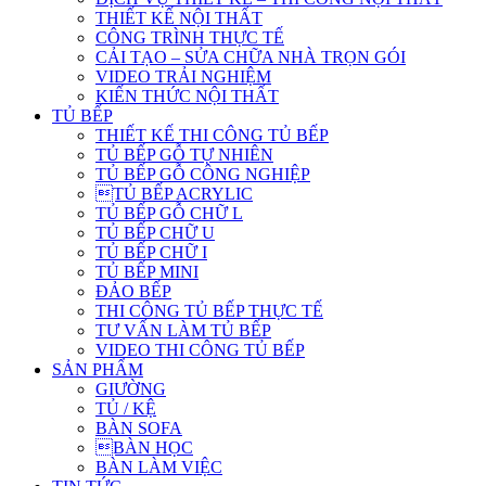
THIẾT KẾ NỘI THẤT
CÔNG TRÌNH THỰC TẾ
CẢI TẠO – SỬA CHỮA NHÀ TRỌN GÓI
VIDEO TRẢI NGHIỆM
KIẾN THỨC NỘI THẤT
TỦ BẾP
THIẾT KẾ THI CÔNG TỦ BẾP
TỦ BẾP GỖ TỰ NHIÊN
TỦ BẾP GỖ CÔNG NGHIỆP
TỦ BẾP ACRYLIC
TỦ BẾP GỖ CHỮ L
TỦ BẾP CHỮ U
TỦ BẾP CHỮ I
TỦ BẾP MINI
ĐẢO BẾP
THI CÔNG TỦ BẾP THỰC TẾ
TƯ VẤN LÀM TỦ BẾP
VIDEO THI CÔNG TỦ BẾP
SẢN PHẨM
GIƯỜNG
TỦ / KỆ
BÀN SOFA
BÀN HỌC
BÀN LÀM VIỆC