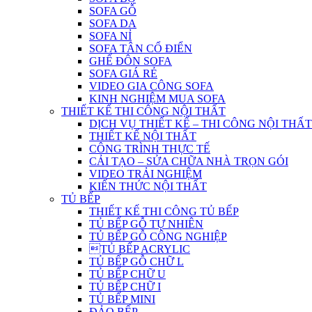
SOFA GỖ
SOFA DA
SOFA NỈ
SOFA TÂN CỔ ĐIỂN
GHẾ ĐÔN SOFA
SOFA GIÁ RẺ
VIDEO GIA CÔNG SOFA
KINH NGHIỆM MUA SOFA
THIẾT KẾ THI CÔNG NỘI THẤT
DỊCH VỤ THIẾT KẾ – THI CÔNG NỘI THẤT
THIẾT KẾ NỘI THẤT
CÔNG TRÌNH THỰC TẾ
CẢI TẠO – SỬA CHỮA NHÀ TRỌN GÓI
VIDEO TRẢI NGHIỆM
KIẾN THỨC NỘI THẤT
TỦ BẾP
THIẾT KẾ THI CÔNG TỦ BẾP
TỦ BẾP GỖ TỰ NHIÊN
TỦ BẾP GỖ CÔNG NGHIỆP
TỦ BẾP ACRYLIC
TỦ BẾP GỖ CHỮ L
TỦ BẾP CHỮ U
TỦ BẾP CHỮ I
TỦ BẾP MINI
ĐẢO BẾP