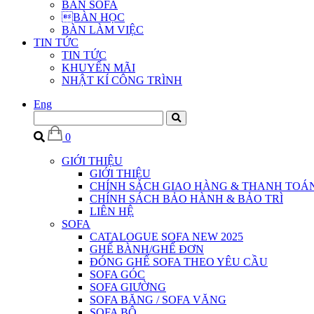
BÀN SOFA
BÀN HỌC
BÀN LÀM VIỆC
TIN TỨC
TIN TỨC
KHUYẾN MÃI
NHẬT KÍ CÔNG TRÌNH
Eng
0
GIỚI THIỆU
GIỚI THIỆU
CHÍNH SÁCH GIAO HÀNG & THANH TOÁ
CHÍNH SÁCH BẢO HÀNH & BẢO TRÌ
LIÊN HỆ
SOFA
CATALOGUE SOFA NEW 2025
GHẾ BÀNH/GHẾ ĐƠN
ĐÓNG GHẾ SOFA THEO YÊU CẦU
SOFA GÓC
SOFA GIƯỜNG
SOFA BĂNG / SOFA VĂNG
SOFA BỘ