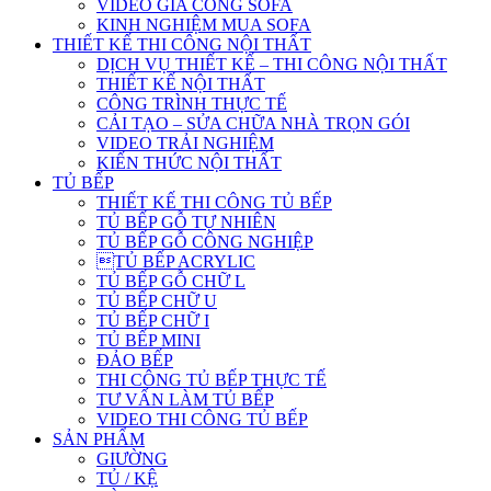
VIDEO GIA CÔNG SOFA
KINH NGHIỆM MUA SOFA
THIẾT KẾ THI CÔNG NỘI THẤT
DỊCH VỤ THIẾT KẾ – THI CÔNG NỘI THẤT
THIẾT KẾ NỘI THẤT
CÔNG TRÌNH THỰC TẾ
CẢI TẠO – SỬA CHỮA NHÀ TRỌN GÓI
VIDEO TRẢI NGHIỆM
KIẾN THỨC NỘI THẤT
TỦ BẾP
THIẾT KẾ THI CÔNG TỦ BẾP
TỦ BẾP GỖ TỰ NHIÊN
TỦ BẾP GỖ CÔNG NGHIỆP
TỦ BẾP ACRYLIC
TỦ BẾP GỖ CHỮ L
TỦ BẾP CHỮ U
TỦ BẾP CHỮ I
TỦ BẾP MINI
ĐẢO BẾP
THI CÔNG TỦ BẾP THỰC TẾ
TƯ VẤN LÀM TỦ BẾP
VIDEO THI CÔNG TỦ BẾP
SẢN PHẨM
GIƯỜNG
TỦ / KỆ