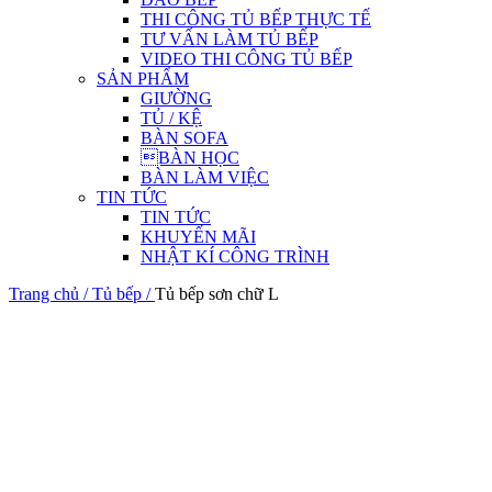
THI CÔNG TỦ BẾP THỰC TẾ
TƯ VẤN LÀM TỦ BẾP
VIDEO THI CÔNG TỦ BẾP
SẢN PHẨM
GIƯỜNG
TỦ / KỆ
BÀN SOFA
BÀN HỌC
BÀN LÀM VIỆC
TIN TỨC
TIN TỨC
KHUYẾN MÃI
NHẬT KÍ CÔNG TRÌNH
Trang chủ /
Tủ bếp /
Tủ bếp sơn chữ L