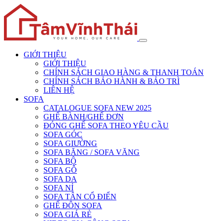
GIỚI THIỆU
GIỚI THIỆU
CHÍNH SÁCH GIAO HÀNG & THANH TOÁN
CHÍNH SÁCH BẢO HÀNH & BẢO TRÌ
LIÊN HỆ
SOFA
CATALOGUE SOFA NEW 2025
GHẾ BÀNH/GHẾ ĐƠN
ĐÓNG GHẾ SOFA THEO YÊU CẦU
SOFA GÓC
SOFA GIƯỜNG
SOFA BĂNG / SOFA VĂNG
SOFA BỘ
SOFA GỖ
SOFA DA
SOFA NỈ
SOFA TÂN CỔ ĐIỂN
GHẾ ĐÔN SOFA
SOFA GIÁ RẺ