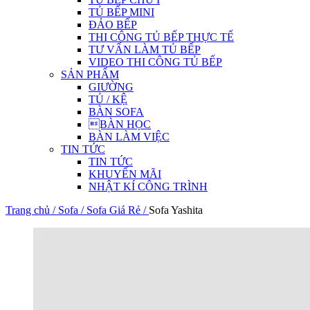
TỦ BẾP MINI
ĐẢO BẾP
THI CÔNG TỦ BẾP THỰC TẾ
TƯ VẤN LÀM TỦ BẾP
VIDEO THI CÔNG TỦ BẾP
SẢN PHẨM
GIƯỜNG
TỦ / KỆ
BÀN SOFA
BÀN HỌC
BÀN LÀM VIỆC
TIN TỨC
TIN TỨC
KHUYẾN MÃI
NHẬT KÍ CÔNG TRÌNH
Trang chủ /
Sofa /
Sofa Giá Rẻ /
Sofa Yashita