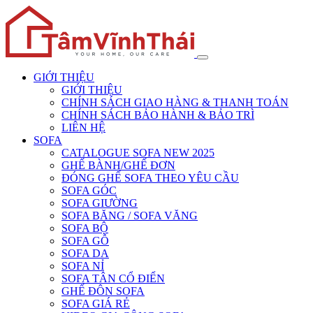
GIỚI THIỆU
GIỚI THIỆU
CHÍNH SÁCH GIAO HÀNG & THANH TOÁN
CHÍNH SÁCH BẢO HÀNH & BẢO TRÌ
LIÊN HỆ
SOFA
CATALOGUE SOFA NEW 2025
GHẾ BÀNH/GHẾ ĐƠN
ĐÓNG GHẾ SOFA THEO YÊU CẦU
SOFA GÓC
SOFA GIƯỜNG
SOFA BĂNG / SOFA VĂNG
SOFA BỘ
SOFA GỖ
SOFA DA
SOFA NỈ
SOFA TÂN CỔ ĐIỂN
GHẾ ĐÔN SOFA
SOFA GIÁ RẺ