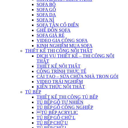
SOFA BỘ
SOFA GỖ
SOFA DA
SOFA NỈ
SOFA TÂN CỔ ĐIỂN
GHẾ ĐÔN SOFA
SOFA GIÁ RẺ
VIDEO GIA CÔNG SOFA
KINH NGHIỆM MUA SOFA
THIẾT KẾ THI CÔNG NỘI THẤT
DỊCH VỤ THIẾT KẾ – THI CÔNG NỘI
THẤT
THIẾT KẾ NỘI THẤT
CÔNG TRÌNH THỰC TẾ
CẢI TẠO – SỬA CHỮA NHÀ TRỌN GÓI
VIDEO TRẢI NGHIỆM
KIẾN THỨC NỘI THẤT
TỦ BẾP
THIẾT KẾ THI CÔNG TỦ BẾP
TỦ BẾP GỖ TỰ NHIÊN
TỦ BẾP GỖ CÔNG NGHIỆP
TỦ BẾP ACRYLIC
TỦ BẾP GỖ CHỮ L
TỦ BẾP CHỮ U
TỦ BẾP CHỮ I