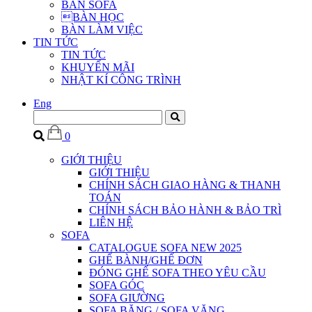
BÀN SOFA
BÀN HỌC
BÀN LÀM VIỆC
TIN TỨC
TIN TỨC
KHUYẾN MÃI
NHẬT KÍ CÔNG TRÌNH
Eng
0
GIỚI THIỆU
GIỚI THIỆU
CHÍNH SÁCH GIAO HÀNG & THANH
TOÁN
CHÍNH SÁCH BẢO HÀNH & BẢO TRÌ
LIÊN HỆ
SOFA
CATALOGUE SOFA NEW 2025
GHẾ BÀNH/GHẾ ĐƠN
ĐÓNG GHẾ SOFA THEO YÊU CẦU
SOFA GÓC
SOFA GIƯỜNG
SOFA BĂNG / SOFA VĂNG