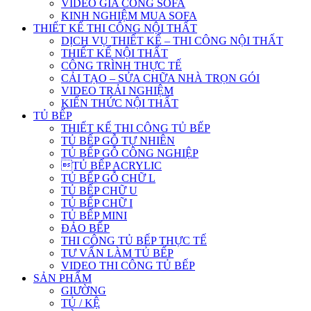
VIDEO GIA CÔNG SOFA
KINH NGHIỆM MUA SOFA
THIẾT KẾ THI CÔNG NỘI THẤT
DỊCH VỤ THIẾT KẾ – THI CÔNG NỘI THẤT
THIẾT KẾ NỘI THẤT
CÔNG TRÌNH THỰC TẾ
CẢI TẠO – SỬA CHỮA NHÀ TRỌN GÓI
VIDEO TRẢI NGHIỆM
KIẾN THỨC NỘI THẤT
TỦ BẾP
THIẾT KẾ THI CÔNG TỦ BẾP
TỦ BẾP GỖ TỰ NHIÊN
TỦ BẾP GỖ CÔNG NGHIỆP
TỦ BẾP ACRYLIC
TỦ BẾP GỖ CHỮ L
TỦ BẾP CHỮ U
TỦ BẾP CHỮ I
TỦ BẾP MINI
ĐẢO BẾP
THI CÔNG TỦ BẾP THỰC TẾ
TƯ VẤN LÀM TỦ BẾP
VIDEO THI CÔNG TỦ BẾP
SẢN PHẨM
GIƯỜNG
TỦ / KỆ