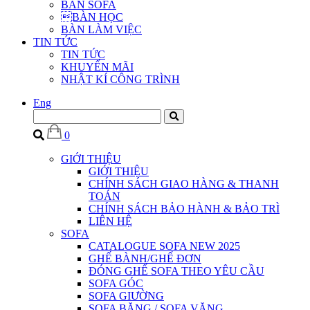
BÀN SOFA
BÀN HỌC
BÀN LÀM VIỆC
TIN TỨC
TIN TỨC
KHUYẾN MÃI
NHẬT KÍ CÔNG TRÌNH
Eng
0
GIỚI THIỆU
GIỚI THIỆU
CHÍNH SÁCH GIAO HÀNG & THANH
TOÁN
CHÍNH SÁCH BẢO HÀNH & BẢO TRÌ
LIÊN HỆ
SOFA
CATALOGUE SOFA NEW 2025
GHẾ BÀNH/GHẾ ĐƠN
ĐÓNG GHẾ SOFA THEO YÊU CẦU
SOFA GÓC
SOFA GIƯỜNG
SOFA BĂNG / SOFA VĂNG