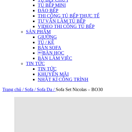
TỦ BẾP MINI
ĐẢO BẾP
THI CÔNG TỦ BẾP THỰC TẾ
TƯ VẤN LÀM TỦ BẾP
VIDEO THI CÔNG TỦ BẾP
SẢN PHẨM
GIƯỜNG
TỦ / KỆ
BÀN SOFA
BÀN HỌC
BÀN LÀM VIỆC
TIN TỨC
TIN TỨC
KHUYẾN MÃI
NHẬT KÍ CÔNG TRÌNH
Trang chủ /
Sofa /
Sofa Da /
Sofa Set Nicolas – BO30