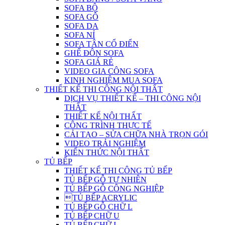
SOFA BỘ
SOFA GỖ
SOFA DA
SOFA NỈ
SOFA TÂN CỔ ĐIỂN
GHẾ ĐÔN SOFA
SOFA GIÁ RẺ
VIDEO GIA CÔNG SOFA
KINH NGHIỆM MUA SOFA
THIẾT KẾ THI CÔNG NỘI THẤT
DỊCH VỤ THIẾT KẾ – THI CÔNG NỘI
THẤT
THIẾT KẾ NỘI THẤT
CÔNG TRÌNH THỰC TẾ
CẢI TẠO – SỬA CHỮA NHÀ TRỌN GÓI
VIDEO TRẢI NGHIỆM
KIẾN THỨC NỘI THẤT
TỦ BẾP
THIẾT KẾ THI CÔNG TỦ BẾP
TỦ BẾP GỖ TỰ NHIÊN
TỦ BẾP GỖ CÔNG NGHIỆP
TỦ BẾP ACRYLIC
TỦ BẾP GỖ CHỮ L
TỦ BẾP CHỮ U
TỦ BẾP CHỮ I