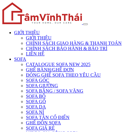
GIỚI THIỆU
GIỚI THIỆU
CHÍNH SÁCH GIAO HÀNG & THANH TOÁN
CHÍNH SÁCH BẢO HÀNH & BẢO TRÌ
LIÊN HỆ
SOFA
CATALOGUE SOFA NEW 2025
GHẾ BÀNH/GHẾ ĐƠN
ĐÓNG GHẾ SOFA THEO YÊU CẦU
SOFA GÓC
SOFA GIƯỜNG
SOFA BĂNG / SOFA VĂNG
SOFA BỘ
SOFA GỖ
SOFA DA
SOFA NỈ
SOFA TÂN CỔ ĐIỂN
GHẾ ĐÔN SOFA
SOFA GIÁ RẺ