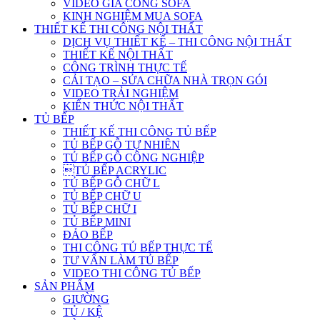
VIDEO GIA CÔNG SOFA
KINH NGHIỆM MUA SOFA
THIẾT KẾ THI CÔNG NỘI THẤT
DỊCH VỤ THIẾT KẾ – THI CÔNG NỘI THẤT
THIẾT KẾ NỘI THẤT
CÔNG TRÌNH THỰC TẾ
CẢI TẠO – SỬA CHỮA NHÀ TRỌN GÓI
VIDEO TRẢI NGHIỆM
KIẾN THỨC NỘI THẤT
TỦ BẾP
THIẾT KẾ THI CÔNG TỦ BẾP
TỦ BẾP GỖ TỰ NHIÊN
TỦ BẾP GỖ CÔNG NGHIỆP
TỦ BẾP ACRYLIC
TỦ BẾP GỖ CHỮ L
TỦ BẾP CHỮ U
TỦ BẾP CHỮ I
TỦ BẾP MINI
ĐẢO BẾP
THI CÔNG TỦ BẾP THỰC TẾ
TƯ VẤN LÀM TỦ BẾP
VIDEO THI CÔNG TỦ BẾP
SẢN PHẨM
GIƯỜNG
TỦ / KỆ