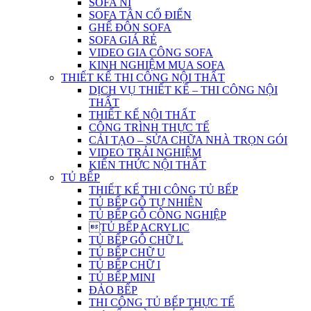
SOFA NỈ
SOFA TÂN CỔ ĐIỂN
GHẾ ĐÔN SOFA
SOFA GIÁ RẺ
VIDEO GIA CÔNG SOFA
KINH NGHIỆM MUA SOFA
THIẾT KẾ THI CÔNG NỘI THẤT
DỊCH VỤ THIẾT KẾ – THI CÔNG NỘI
THẤT
THIẾT KẾ NỘI THẤT
CÔNG TRÌNH THỰC TẾ
CẢI TẠO – SỬA CHỮA NHÀ TRỌN GÓI
VIDEO TRẢI NGHIỆM
KIẾN THỨC NỘI THẤT
TỦ BẾP
THIẾT KẾ THI CÔNG TỦ BẾP
TỦ BẾP GỖ TỰ NHIÊN
TỦ BẾP GỖ CÔNG NGHIỆP
TỦ BẾP ACRYLIC
TỦ BẾP GỖ CHỮ L
TỦ BẾP CHỮ U
TỦ BẾP CHỮ I
TỦ BẾP MINI
ĐẢO BẾP
THI CÔNG TỦ BẾP THỰC TẾ