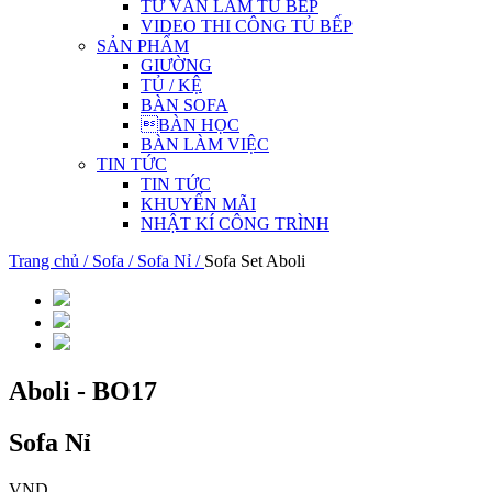
TƯ VẤN LÀM TỦ BẾP
VIDEO THI CÔNG TỦ BẾP
SẢN PHẨM
GIƯỜNG
TỦ / KỆ
BÀN SOFA
BÀN HỌC
BÀN LÀM VIỆC
TIN TỨC
TIN TỨC
KHUYẾN MÃI
NHẬT KÍ CÔNG TRÌNH
Trang chủ /
Sofa /
Sofa Nỉ /
Sofa Set Aboli
Aboli - BO17
Sofa Nỉ
VND