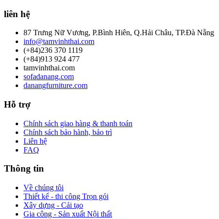
liên hệ
87 Trưng Nữ Vương, P.Bình Hiên, Q.Hải Châu, TP.Đà Nẵng
info@tamvinhthai.com
(+84)236 370 1119
(+84)913 924 477
tamvinhthai.com
sofadanang.com
danangfurniture.com
Hỗ trợ
Chính sách giao hàng & thanh toán
Chính sách bảo hành, bảo trì
Liên hệ
FAQ
Thông tin
Về chúng tôi
Thiết kế - thi công Trọn gói
Xây dựng - Cải tạo
Gia công - Sản xuất Nội thất