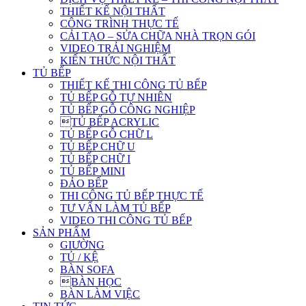
THIẾT KẾ NỘI THẤT
CÔNG TRÌNH THỰC TẾ
CẢI TẠO – SỬA CHỮA NHÀ TRỌN GÓI
VIDEO TRẢI NGHIỆM
KIẾN THỨC NỘI THẤT
TỦ BẾP
THIẾT KẾ THI CÔNG TỦ BẾP
TỦ BẾP GỖ TỰ NHIÊN
TỦ BẾP GỖ CÔNG NGHIỆP
TỦ BẾP ACRYLIC
TỦ BẾP GỖ CHỮ L
TỦ BẾP CHỮ U
TỦ BẾP CHỮ I
TỦ BẾP MINI
ĐẢO BẾP
THI CÔNG TỦ BẾP THỰC TẾ
TƯ VẤN LÀM TỦ BẾP
VIDEO THI CÔNG TỦ BẾP
SẢN PHẨM
GIƯỜNG
TỦ / KỆ
BÀN SOFA
BÀN HỌC
BÀN LÀM VIỆC