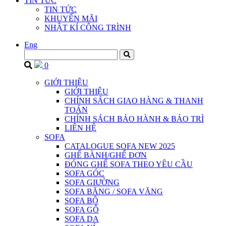
TIN TỨC
TIN TỨC
KHUYẾN MÃI
NHẬT KÍ CÔNG TRÌNH
Eng
0
GIỚI THIỆU
GIỚI THIỆU
CHÍNH SÁCH GIAO HÀNG & THANH
TOÁN
CHÍNH SÁCH BẢO HÀNH & BẢO TRÌ
LIÊN HỆ
SOFA
CATALOGUE SOFA NEW 2025
GHẾ BÀNH/GHẾ ĐƠN
ĐÓNG GHẾ SOFA THEO YÊU CẦU
SOFA GÓC
SOFA GIƯỜNG
SOFA BĂNG / SOFA VĂNG
SOFA BỘ
SOFA GỖ
SOFA DA