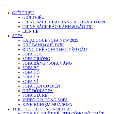
GIỚI THIỆU
GIỚI THIỆU
CHÍNH SÁCH GIAO HÀNG & THANH TOÁN
CHÍNH SÁCH BẢO HÀNH & BẢO TRÌ
LIÊN HỆ
SOFA
CATALOGUE SOFA NEW 2025
GHẾ BÀNH/GHẾ ĐƠN
ĐÓNG GHẾ SOFA THEO YÊU CẦU
SOFA GÓC
SOFA GIƯỜNG
SOFA BĂNG / SOFA VĂNG
SOFA BỘ
SOFA GỖ
SOFA DA
SOFA NỈ
SOFA TÂN CỔ ĐIỂN
GHẾ ĐÔN SOFA
SOFA GIÁ RẺ
VIDEO GIA CÔNG SOFA
KINH NGHIỆM MUA SOFA
THIẾT KẾ THI CÔNG NỘI THẤT
DỊCH VỤ THIẾT KẾ – THI CÔNG NỘI THẤT