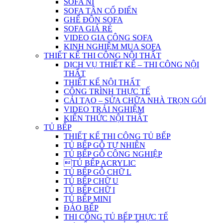
SOFA NỈ
SOFA TÂN CỔ ĐIỂN
GHẾ ĐÔN SOFA
SOFA GIÁ RẺ
VIDEO GIA CÔNG SOFA
KINH NGHIỆM MUA SOFA
THIẾT KẾ THI CÔNG NỘI THẤT
DỊCH VỤ THIẾT KẾ – THI CÔNG NỘI
THẤT
THIẾT KẾ NỘI THẤT
CÔNG TRÌNH THỰC TẾ
CẢI TẠO – SỬA CHỮA NHÀ TRỌN GÓI
VIDEO TRẢI NGHIỆM
KIẾN THỨC NỘI THẤT
TỦ BẾP
THIẾT KẾ THI CÔNG TỦ BẾP
TỦ BẾP GỖ TỰ NHIÊN
TỦ BẾP GỖ CÔNG NGHIỆP
TỦ BẾP ACRYLIC
TỦ BẾP GỖ CHỮ L
TỦ BẾP CHỮ U
TỦ BẾP CHỮ I
TỦ BẾP MINI
ĐẢO BẾP
THI CÔNG TỦ BẾP THỰC TẾ