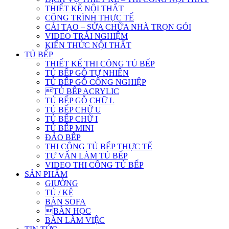
THIẾT KẾ NỘI THẤT
CÔNG TRÌNH THỰC TẾ
CẢI TẠO – SỬA CHỮA NHÀ TRỌN GÓI
VIDEO TRẢI NGHIỆM
KIẾN THỨC NỘI THẤT
TỦ BẾP
THIẾT KẾ THI CÔNG TỦ BẾP
TỦ BẾP GỖ TỰ NHIÊN
TỦ BẾP GỖ CÔNG NGHIỆP
TỦ BẾP ACRYLIC
TỦ BẾP GỖ CHỮ L
TỦ BẾP CHỮ U
TỦ BẾP CHỮ I
TỦ BẾP MINI
ĐẢO BẾP
THI CÔNG TỦ BẾP THỰC TẾ
TƯ VẤN LÀM TỦ BẾP
VIDEO THI CÔNG TỦ BẾP
SẢN PHẨM
GIƯỜNG
TỦ / KỆ
BÀN SOFA
BÀN HỌC
BÀN LÀM VIỆC