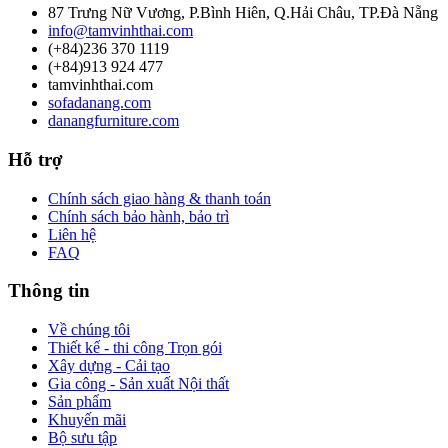
87 Trưng Nữ Vương, P.Bình Hiên, Q.Hải Châu, TP.Đà Nẵng
info@tamvinhthai.com
(+84)236 370 1119
(+84)913 924 477
tamvinhthai.com
sofadanang.com
danangfurniture.com
Hỗ trợ
Chính sách giao hàng & thanh toán
Chính sách bảo hành, bảo trì
Liên hệ
FAQ
Thông tin
Về chúng tôi
Thiết kế - thi công Trọn gói
Xây dựng - Cải tạo
Gia công - Sản xuất Nội thất
Sản phẩm
Khuyến mãi
Bộ sưu tập