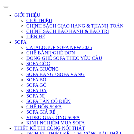
GIỚI THIỆU
GIỚI THIỆU
CHÍNH SÁCH GIAO HÀNG & THANH TOÁN
CHÍNH SÁCH BẢO HÀNH & BẢO TRÌ
LIÊN HỆ
SOFA
CATALOGUE SOFA NEW 2025
GHẾ BÀNH/GHẾ ĐƠN
ĐÓNG GHẾ SOFA THEO YÊU CẦU
SOFA GÓC
SOFA GIƯỜNG
SOFA BĂNG / SOFA VĂNG
SOFA BỘ
SOFA GỖ
SOFA DA
SOFA NỈ
SOFA TÂN CỔ ĐIỂN
GHẾ ĐÔN SOFA
SOFA GIÁ RẺ
VIDEO GIA CÔNG SOFA
KINH NGHIỆM MUA SOFA
THIẾT KẾ THI CÔNG NỘI THẤT
DỊCH VỤ THIẾT KẾ – THI CÔNG NỘI THẤT