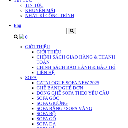
TIN TỨC
TIN TỨC
KHUYẾN MÃI
NHẬT KÍ CÔNG TRÌNH
Eng
0
GIỚI THIỆU
GIỚI THIỆU
CHÍNH SÁCH GIAO HÀNG & THANH
TOÁN
CHÍNH SÁCH BẢO HÀNH & BẢO TRÌ
LIÊN HỆ
SOFA
CATALOGUE SOFA NEW 2025
GHẾ BÀNH/GHẾ ĐƠN
ĐÓNG GHẾ SOFA THEO YÊU CẦU
SOFA GÓC
SOFA GIƯỜNG
SOFA BĂNG / SOFA VĂNG
SOFA BỘ
SOFA GỖ
SOFA DA