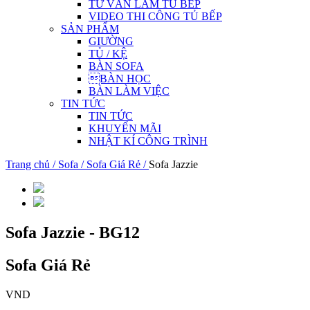
TƯ VẤN LÀM TỦ BẾP
VIDEO THI CÔNG TỦ BẾP
SẢN PHẨM
GIƯỜNG
TỦ / KỆ
BÀN SOFA
BÀN HỌC
BÀN LÀM VIỆC
TIN TỨC
TIN TỨC
KHUYẾN MÃI
NHẬT KÍ CÔNG TRÌNH
Trang chủ /
Sofa /
Sofa Giá Rẻ /
Sofa Jazzie
Sofa Jazzie - BG12
Sofa Giá Rẻ
VND