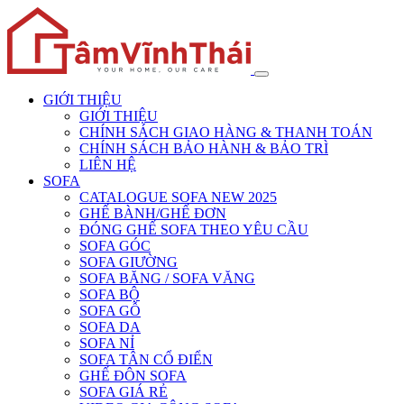
GIỚI THIỆU
GIỚI THIỆU
CHÍNH SÁCH GIAO HÀNG & THANH TOÁN
CHÍNH SÁCH BẢO HÀNH & BẢO TRÌ
LIÊN HỆ
SOFA
CATALOGUE SOFA NEW 2025
GHẾ BÀNH/GHẾ ĐƠN
ĐÓNG GHẾ SOFA THEO YÊU CẦU
SOFA GÓC
SOFA GIƯỜNG
SOFA BĂNG / SOFA VĂNG
SOFA BỘ
SOFA GỖ
SOFA DA
SOFA NỈ
SOFA TÂN CỔ ĐIỂN
GHẾ ĐÔN SOFA
SOFA GIÁ RẺ