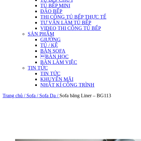
TỦ BẾP MINI
ĐẢO BẾP
THI CÔNG TỦ BẾP THỰC TẾ
TƯ VẤN LÀM TỦ BẾP
VIDEO THI CÔNG TỦ BẾP
SẢN PHẨM
GIƯỜNG
TỦ / KỆ
BÀN SOFA
BÀN HỌC
BÀN LÀM VIỆC
TIN TỨC
TIN TỨC
KHUYẾN MÃI
NHẬT KÍ CÔNG TRÌNH
Trang chủ /
Sofa /
Sofa Da /
Sofa băng Liner – BG113