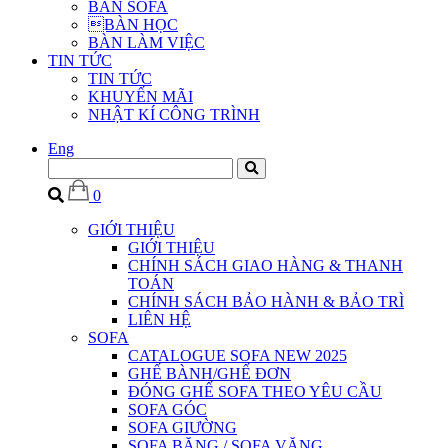
BÀN SOFA
BÀN HỌC
BÀN LÀM VIỆC
TIN TỨC
TIN TỨC
KHUYẾN MÃI
NHẬT KÍ CÔNG TRÌNH
Eng
0
GIỚI THIỆU
GIỚI THIỆU
CHÍNH SÁCH GIAO HÀNG & THANH
TOÁN
CHÍNH SÁCH BẢO HÀNH & BẢO TRÌ
LIÊN HỆ
SOFA
CATALOGUE SOFA NEW 2025
GHẾ BÀNH/GHẾ ĐƠN
ĐÓNG GHẾ SOFA THEO YÊU CẦU
SOFA GÓC
SOFA GIƯỜNG
SOFA BĂNG / SOFA VĂNG