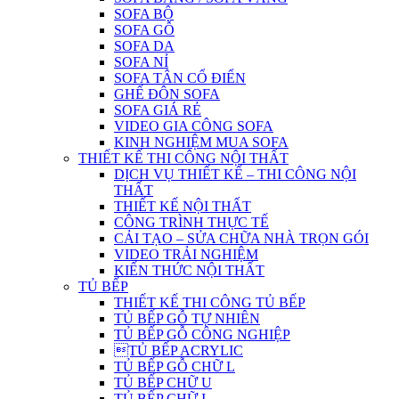
SOFA BỘ
SOFA GỖ
SOFA DA
SOFA NỈ
SOFA TÂN CỔ ĐIỂN
GHẾ ĐÔN SOFA
SOFA GIÁ RẺ
VIDEO GIA CÔNG SOFA
KINH NGHIỆM MUA SOFA
THIẾT KẾ THI CÔNG NỘI THẤT
DỊCH VỤ THIẾT KẾ – THI CÔNG NỘI
THẤT
THIẾT KẾ NỘI THẤT
CÔNG TRÌNH THỰC TẾ
CẢI TẠO – SỬA CHỮA NHÀ TRỌN GÓI
VIDEO TRẢI NGHIỆM
KIẾN THỨC NỘI THẤT
TỦ BẾP
THIẾT KẾ THI CÔNG TỦ BẾP
TỦ BẾP GỖ TỰ NHIÊN
TỦ BẾP GỖ CÔNG NGHIỆP
TỦ BẾP ACRYLIC
TỦ BẾP GỖ CHỮ L
TỦ BẾP CHỮ U
TỦ BẾP CHỮ I