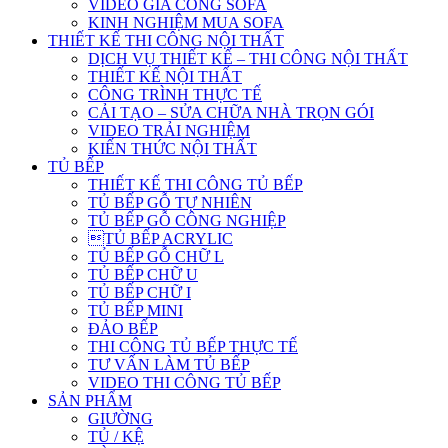
VIDEO GIA CÔNG SOFA
KINH NGHIỆM MUA SOFA
THIẾT KẾ THI CÔNG NỘI THẤT
DỊCH VỤ THIẾT KẾ – THI CÔNG NỘI THẤT
THIẾT KẾ NỘI THẤT
CÔNG TRÌNH THỰC TẾ
CẢI TẠO – SỬA CHỮA NHÀ TRỌN GÓI
VIDEO TRẢI NGHIỆM
KIẾN THỨC NỘI THẤT
TỦ BẾP
THIẾT KẾ THI CÔNG TỦ BẾP
TỦ BẾP GỖ TỰ NHIÊN
TỦ BẾP GỖ CÔNG NGHIỆP
TỦ BẾP ACRYLIC
TỦ BẾP GỖ CHỮ L
TỦ BẾP CHỮ U
TỦ BẾP CHỮ I
TỦ BẾP MINI
ĐẢO BẾP
THI CÔNG TỦ BẾP THỰC TẾ
TƯ VẤN LÀM TỦ BẾP
VIDEO THI CÔNG TỦ BẾP
SẢN PHẨM
GIƯỜNG
TỦ / KỆ