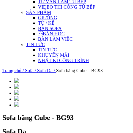
TƯ VẤN LÀM TỦ BẾP
VIDEO THI CÔNG TỦ BẾP
SẢN PHẨM
GIƯỜNG
TỦ / KỆ
BÀN SOFA
BÀN HỌC
BÀN LÀM VIỆC
TIN TỨC
TIN TỨC
KHUYẾN MÃI
NHẬT KÍ CÔNG TRÌNH
Trang chủ /
Sofa /
Sofa Da /
Sofa băng Cube – BG93
Sofa băng Cube - BG93
Sofa Da