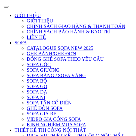
GIỚI THIỆU
GIỚI THIỆU
CHÍNH SÁCH GIAO HÀNG & THANH TOÁN
CHÍNH SÁCH BẢO HÀNH & BẢO TRÌ
LIÊN HỆ
SOFA
CATALOGUE SOFA NEW 2025
GHẾ BÀNH/GHẾ ĐƠN
ĐÓNG GHẾ SOFA THEO YÊU CẦU
SOFA GÓC
SOFA GIƯỜNG
SOFA BĂNG / SOFA VĂNG
SOFA BỘ
SOFA GỖ
SOFA DA
SOFA NỈ
SOFA TÂN CỔ ĐIỂN
GHẾ ĐÔN SOFA
SOFA GIÁ RẺ
VIDEO GIA CÔNG SOFA
KINH NGHIỆM MUA SOFA
THIẾT KẾ THI CÔNG NỘI THẤT
DỊCH VỤ THIẾT KẾ – THI CÔNG NỘI THẤT