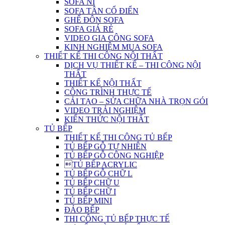
SOFA NỈ
SOFA TÂN CỔ ĐIỂN
GHẾ ĐÔN SOFA
SOFA GIÁ RẺ
VIDEO GIA CÔNG SOFA
KINH NGHIỆM MUA SOFA
THIẾT KẾ THI CÔNG NỘI THẤT
DỊCH VỤ THIẾT KẾ – THI CÔNG NỘI
THẤT
THIẾT KẾ NỘI THẤT
CÔNG TRÌNH THỰC TẾ
CẢI TẠO – SỬA CHỮA NHÀ TRỌN GÓI
VIDEO TRẢI NGHIỆM
KIẾN THỨC NỘI THẤT
TỦ BẾP
THIẾT KẾ THI CÔNG TỦ BẾP
TỦ BẾP GỖ TỰ NHIÊN
TỦ BẾP GỖ CÔNG NGHIỆP
TỦ BẾP ACRYLIC
TỦ BẾP GỖ CHỮ L
TỦ BẾP CHỮ U
TỦ BẾP CHỮ I
TỦ BẾP MINI
ĐẢO BẾP
THI CÔNG TỦ BẾP THỰC TẾ