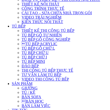
THIẾT KẾ NỘI THẤT
CÔNG TRÌNH THỰC TẾ
CẢI TẠO – SỬA CHỮA NHÀ TRỌN GÓI
VIDEO TRẢI NGHIỆM
KIẾN THỨC NỘI THẤT
TỦ BẾP
THIẾT KẾ THI CÔNG TỦ BẾP
TỦ BẾP GỖ TỰ NHIÊN
TỦ BẾP GỖ CÔNG NGHIỆP
TỦ BẾP ACRYLIC
TỦ BẾP GỖ CHỮ L
TỦ BẾP CHỮ U
TỦ BẾP CHỮ I
TỦ BẾP MINI
ĐẢO BẾP
THI CÔNG TỦ BẾP THỰC TẾ
TƯ VẤN LÀM TỦ BẾP
VIDEO THI CÔNG TỦ BẾP
SẢN PHẨM
GIƯỜNG
TỦ / KỆ
BÀN SOFA
BÀN HỌC
BÀN LÀM VIỆC