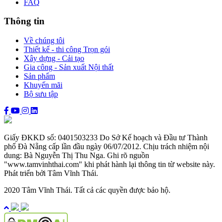
FAQ
Thông tin
Về chúng tôi
Thiết kế - thi công Trọn gói
Xây dựng - Cải tạo
Gia công - Sản xuất Nội thất
Sản phẩm
Khuyến mãi
Bộ sưu tập
Giấy ĐKKD số: 0401503233 Do Sở Kế hoạch và Đầu tư Thành
phố Đà Nẵng cấp lần đầu ngày 06/07/2012. Chịu trách nhiệm nội
dung: Bà Nguyễn Thị Thu Nga. Ghi rõ nguồn
"www.tamvinhthai.com" khi phát hành lại thông tin từ website này.
Phát triển bởi Tâm Vĩnh Thái.
2020 Tâm Vĩnh Thái. Tất cả các quyền được bảo hộ.