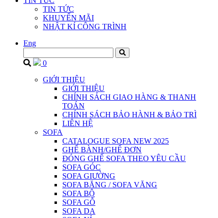
TIN TỨC
TIN TỨC
KHUYẾN MÃI
NHẬT KÍ CÔNG TRÌNH
Eng
0
GIỚI THIỆU
GIỚI THIỆU
CHÍNH SÁCH GIAO HÀNG & THANH
TOÁN
CHÍNH SÁCH BẢO HÀNH & BẢO TRÌ
LIÊN HỆ
SOFA
CATALOGUE SOFA NEW 2025
GHẾ BÀNH/GHẾ ĐƠN
ĐÓNG GHẾ SOFA THEO YÊU CẦU
SOFA GÓC
SOFA GIƯỜNG
SOFA BĂNG / SOFA VĂNG
SOFA BỘ
SOFA GỖ
SOFA DA