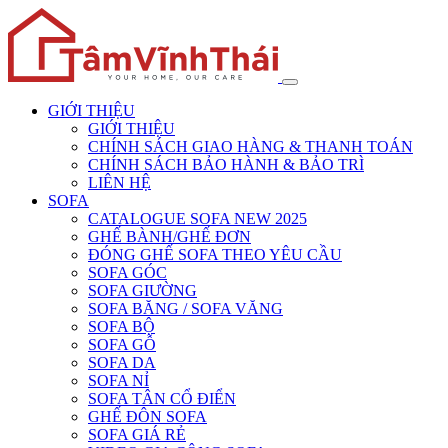
GIỚI THIỆU
GIỚI THIỆU
CHÍNH SÁCH GIAO HÀNG & THANH TOÁN
CHÍNH SÁCH BẢO HÀNH & BẢO TRÌ
LIÊN HỆ
SOFA
CATALOGUE SOFA NEW 2025
GHẾ BÀNH/GHẾ ĐƠN
ĐÓNG GHẾ SOFA THEO YÊU CẦU
SOFA GÓC
SOFA GIƯỜNG
SOFA BĂNG / SOFA VĂNG
SOFA BỘ
SOFA GỖ
SOFA DA
SOFA NỈ
SOFA TÂN CỔ ĐIỂN
GHẾ ĐÔN SOFA
SOFA GIÁ RẺ