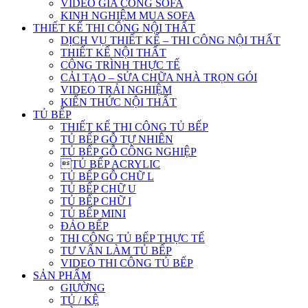
VIDEO GIA CÔNG SOFA
KINH NGHIỆM MUA SOFA
THIẾT KẾ THI CÔNG NỘI THẤT
DỊCH VỤ THIẾT KẾ – THI CÔNG NỘI THẤT
THIẾT KẾ NỘI THẤT
CÔNG TRÌNH THỰC TẾ
CẢI TẠO – SỬA CHỮA NHÀ TRỌN GÓI
VIDEO TRẢI NGHIỆM
KIẾN THỨC NỘI THẤT
TỦ BẾP
THIẾT KẾ THI CÔNG TỦ BẾP
TỦ BẾP GỖ TỰ NHIÊN
TỦ BẾP GỖ CÔNG NGHIỆP
TỦ BẾP ACRYLIC
TỦ BẾP GỖ CHỮ L
TỦ BẾP CHỮ U
TỦ BẾP CHỮ I
TỦ BẾP MINI
ĐẢO BẾP
THI CÔNG TỦ BẾP THỰC TẾ
TƯ VẤN LÀM TỦ BẾP
VIDEO THI CÔNG TỦ BẾP
SẢN PHẨM
GIƯỜNG
TỦ / KỆ