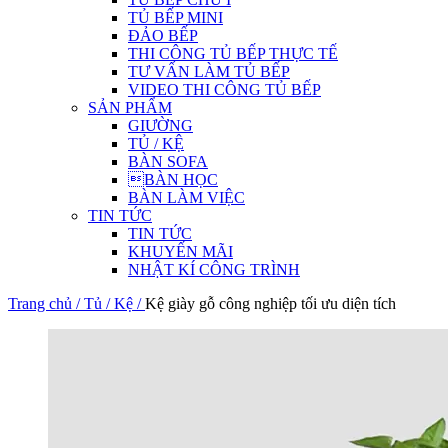
TỦ BẾP MINI
ĐẢO BẾP
THI CÔNG TỦ BẾP THỰC TẾ
TƯ VẤN LÀM TỦ BẾP
VIDEO THI CÔNG TỦ BẾP
SẢN PHẨM
GIƯỜNG
TỦ / KỆ
BÀN SOFA
BÀN HỌC
BÀN LÀM VIỆC
TIN TỨC
TIN TỨC
KHUYẾN MÃI
NHẬT KÍ CÔNG TRÌNH
Trang chủ /
Tủ / Kệ /
Kệ giày gỗ công nghiệp tối ưu diện tích