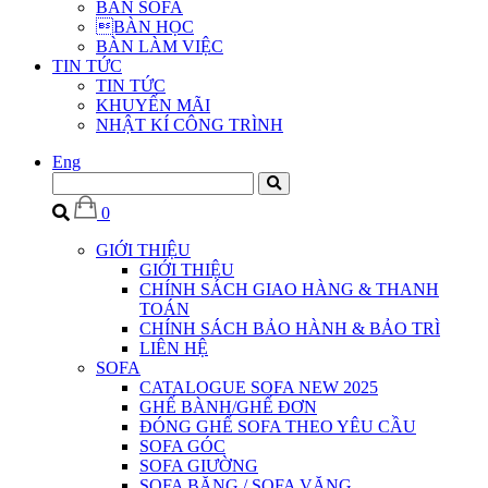
BÀN SOFA
BÀN HỌC
BÀN LÀM VIỆC
TIN TỨC
TIN TỨC
KHUYẾN MÃI
NHẬT KÍ CÔNG TRÌNH
Eng
0
GIỚI THIỆU
GIỚI THIỆU
CHÍNH SÁCH GIAO HÀNG & THANH
TOÁN
CHÍNH SÁCH BẢO HÀNH & BẢO TRÌ
LIÊN HỆ
SOFA
CATALOGUE SOFA NEW 2025
GHẾ BÀNH/GHẾ ĐƠN
ĐÓNG GHẾ SOFA THEO YÊU CẦU
SOFA GÓC
SOFA GIƯỜNG
SOFA BĂNG / SOFA VĂNG