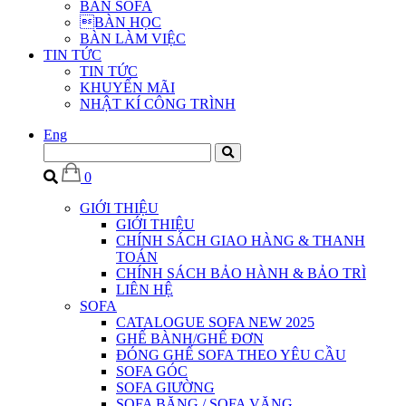
BÀN SOFA
BÀN HỌC
BÀN LÀM VIỆC
TIN TỨC
TIN TỨC
KHUYẾN MÃI
NHẬT KÍ CÔNG TRÌNH
Eng
0
GIỚI THIỆU
GIỚI THIỆU
CHÍNH SÁCH GIAO HÀNG & THANH
TOÁN
CHÍNH SÁCH BẢO HÀNH & BẢO TRÌ
LIÊN HỆ
SOFA
CATALOGUE SOFA NEW 2025
GHẾ BÀNH/GHẾ ĐƠN
ĐÓNG GHẾ SOFA THEO YÊU CẦU
SOFA GÓC
SOFA GIƯỜNG
SOFA BĂNG / SOFA VĂNG