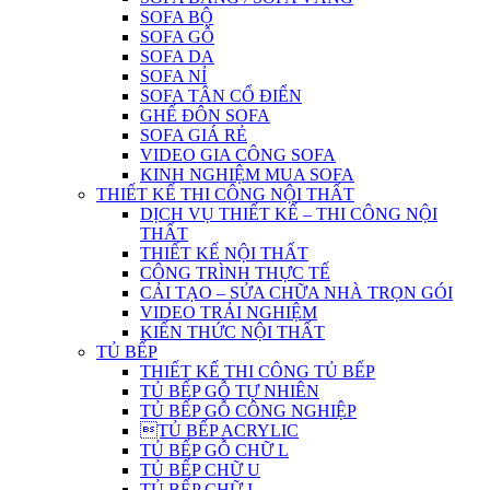
SOFA BỘ
SOFA GỖ
SOFA DA
SOFA NỈ
SOFA TÂN CỔ ĐIỂN
GHẾ ĐÔN SOFA
SOFA GIÁ RẺ
VIDEO GIA CÔNG SOFA
KINH NGHIỆM MUA SOFA
THIẾT KẾ THI CÔNG NỘI THẤT
DỊCH VỤ THIẾT KẾ – THI CÔNG NỘI
THẤT
THIẾT KẾ NỘI THẤT
CÔNG TRÌNH THỰC TẾ
CẢI TẠO – SỬA CHỮA NHÀ TRỌN GÓI
VIDEO TRẢI NGHIỆM
KIẾN THỨC NỘI THẤT
TỦ BẾP
THIẾT KẾ THI CÔNG TỦ BẾP
TỦ BẾP GỖ TỰ NHIÊN
TỦ BẾP GỖ CÔNG NGHIỆP
TỦ BẾP ACRYLIC
TỦ BẾP GỖ CHỮ L
TỦ BẾP CHỮ U
TỦ BẾP CHỮ I