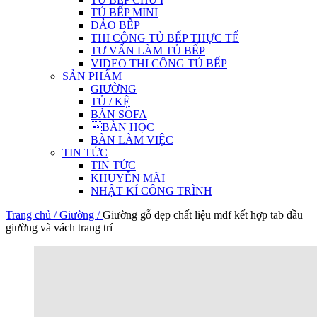
TỦ BẾP MINI
ĐẢO BẾP
THI CÔNG TỦ BẾP THỰC TẾ
TƯ VẤN LÀM TỦ BẾP
VIDEO THI CÔNG TỦ BẾP
SẢN PHẨM
GIƯỜNG
TỦ / KỆ
BÀN SOFA
BÀN HỌC
BÀN LÀM VIỆC
TIN TỨC
TIN TỨC
KHUYẾN MÃI
NHẬT KÍ CÔNG TRÌNH
Trang chủ /
Giường /
Giường gỗ đẹp chất liệu mdf kết hợp tab đầu
giường và vách trang trí