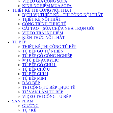
VIDEO GIA CÔNG SOFA
KINH NGHIỆM MUA SOFA
THIẾT KẾ THI CÔNG NỘI THẤT
DỊCH VỤ THIẾT KẾ – THI CÔNG NỘI THẤT
THIẾT KẾ NỘI THẤT
CÔNG TRÌNH THỰC TẾ
CẢI TẠO – SỬA CHỮA NHÀ TRỌN GÓI
VIDEO TRẢI NGHIỆM
KIẾN THỨC NỘI THẤT
TỦ BẾP
THIẾT KẾ THI CÔNG TỦ BẾP
TỦ BẾP GỖ TỰ NHIÊN
TỦ BẾP GỖ CÔNG NGHIỆP
TỦ BẾP ACRYLIC
TỦ BẾP GỖ CHỮ L
TỦ BẾP CHỮ U
TỦ BẾP CHỮ I
TỦ BẾP MINI
ĐẢO BẾP
THI CÔNG TỦ BẾP THỰC TẾ
TƯ VẤN LÀM TỦ BẾP
VIDEO THI CÔNG TỦ BẾP
SẢN PHẨM
GIƯỜNG
TỦ / KỆ