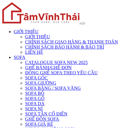
GIỚI THIỆU
GIỚI THIỆU
CHÍNH SÁCH GIAO HÀNG & THANH TOÁN
CHÍNH SÁCH BẢO HÀNH & BẢO TRÌ
LIÊN HỆ
SOFA
CATALOGUE SOFA NEW 2025
GHẾ BÀNH/GHẾ ĐƠN
ĐÓNG GHẾ SOFA THEO YÊU CẦU
SOFA GÓC
SOFA GIƯỜNG
SOFA BĂNG / SOFA VĂNG
SOFA BỘ
SOFA GỖ
SOFA DA
SOFA NỈ
SOFA TÂN CỔ ĐIỂN
GHẾ ĐÔN SOFA
SOFA GIÁ RẺ