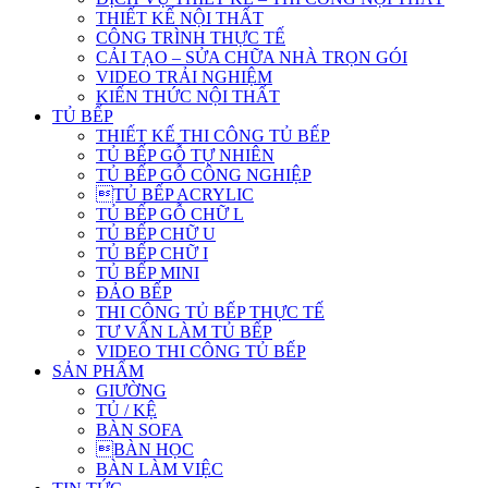
THIẾT KẾ NỘI THẤT
CÔNG TRÌNH THỰC TẾ
CẢI TẠO – SỬA CHỮA NHÀ TRỌN GÓI
VIDEO TRẢI NGHIỆM
KIẾN THỨC NỘI THẤT
TỦ BẾP
THIẾT KẾ THI CÔNG TỦ BẾP
TỦ BẾP GỖ TỰ NHIÊN
TỦ BẾP GỖ CÔNG NGHIỆP
TỦ BẾP ACRYLIC
TỦ BẾP GỖ CHỮ L
TỦ BẾP CHỮ U
TỦ BẾP CHỮ I
TỦ BẾP MINI
ĐẢO BẾP
THI CÔNG TỦ BẾP THỰC TẾ
TƯ VẤN LÀM TỦ BẾP
VIDEO THI CÔNG TỦ BẾP
SẢN PHẨM
GIƯỜNG
TỦ / KỆ
BÀN SOFA
BÀN HỌC
BÀN LÀM VIỆC