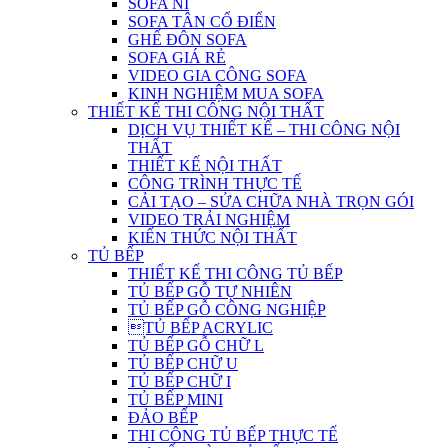
SOFA NỈ
SOFA TÂN CỔ ĐIỂN
GHẾ ĐÔN SOFA
SOFA GIÁ RẺ
VIDEO GIA CÔNG SOFA
KINH NGHIỆM MUA SOFA
THIẾT KẾ THI CÔNG NỘI THẤT
DỊCH VỤ THIẾT KẾ – THI CÔNG NỘI
THẤT
THIẾT KẾ NỘI THẤT
CÔNG TRÌNH THỰC TẾ
CẢI TẠO – SỬA CHỮA NHÀ TRỌN GÓI
VIDEO TRẢI NGHIỆM
KIẾN THỨC NỘI THẤT
TỦ BẾP
THIẾT KẾ THI CÔNG TỦ BẾP
TỦ BẾP GỖ TỰ NHIÊN
TỦ BẾP GỖ CÔNG NGHIỆP
TỦ BẾP ACRYLIC
TỦ BẾP GỖ CHỮ L
TỦ BẾP CHỮ U
TỦ BẾP CHỮ I
TỦ BẾP MINI
ĐẢO BẾP
THI CÔNG TỦ BẾP THỰC TẾ