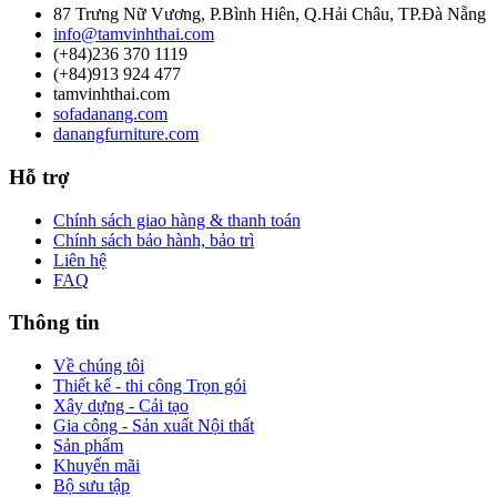
87 Trưng Nữ Vương, P.Bình Hiên, Q.Hải Châu, TP.Đà Nẵng
info@tamvinhthai.com
(+84)236 370 1119
(+84)913 924 477
tamvinhthai.com
sofadanang.com
danangfurniture.com
Hỗ trợ
Chính sách giao hàng & thanh toán
Chính sách bảo hành, bảo trì
Liên hệ
FAQ
Thông tin
Về chúng tôi
Thiết kế - thi công Trọn gói
Xây dựng - Cải tạo
Gia công - Sản xuất Nội thất
Sản phẩm
Khuyến mãi
Bộ sưu tập