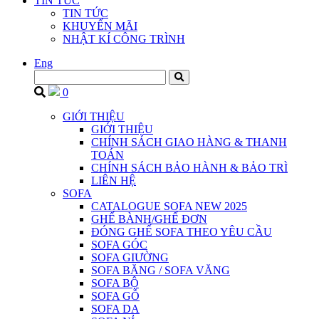
TIN TỨC
TIN TỨC
KHUYẾN MÃI
NHẬT KÍ CÔNG TRÌNH
Eng
0
GIỚI THIỆU
GIỚI THIỆU
CHÍNH SÁCH GIAO HÀNG & THANH
TOÁN
CHÍNH SÁCH BẢO HÀNH & BẢO TRÌ
LIÊN HỆ
SOFA
CATALOGUE SOFA NEW 2025
GHẾ BÀNH/GHẾ ĐƠN
ĐÓNG GHẾ SOFA THEO YÊU CẦU
SOFA GÓC
SOFA GIƯỜNG
SOFA BĂNG / SOFA VĂNG
SOFA BỘ
SOFA GỖ
SOFA DA