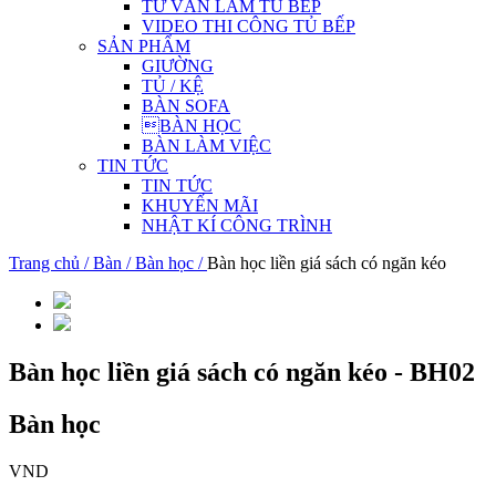
TƯ VẤN LÀM TỦ BẾP
VIDEO THI CÔNG TỦ BẾP
SẢN PHẨM
GIƯỜNG
TỦ / KỆ
BÀN SOFA
BÀN HỌC
BÀN LÀM VIỆC
TIN TỨC
TIN TỨC
KHUYẾN MÃI
NHẬT KÍ CÔNG TRÌNH
Trang chủ /
Bàn /
Bàn học /
Bàn học liền giá sách có ngăn kéo
Bàn học liền giá sách có ngăn kéo - BH02
Bàn học
VND