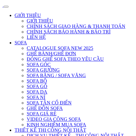
GIỚI THIỆU
GIỚI THIỆU
CHÍNH SÁCH GIAO HÀNG & THANH TOÁN
CHÍNH SÁCH BẢO HÀNH & BẢO TRÌ
LIÊN HỆ
SOFA
CATALOGUE SOFA NEW 2025
GHẾ BÀNH/GHẾ ĐƠN
ĐÓNG GHẾ SOFA THEO YÊU CẦU
SOFA GÓC
SOFA GIƯỜNG
SOFA BĂNG / SOFA VĂNG
SOFA BỘ
SOFA GỖ
SOFA DA
SOFA NỈ
SOFA TÂN CỔ ĐIỂN
GHẾ ĐÔN SOFA
SOFA GIÁ RẺ
VIDEO GIA CÔNG SOFA
KINH NGHIỆM MUA SOFA
THIẾT KẾ THI CÔNG NỘI THẤT
DỊCH VỤ THIẾT KẾ – THI CÔNG NỘI THẤT