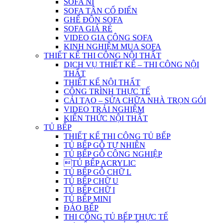
SOFA NỈ
SOFA TÂN CỔ ĐIỂN
GHẾ ĐÔN SOFA
SOFA GIÁ RẺ
VIDEO GIA CÔNG SOFA
KINH NGHIỆM MUA SOFA
THIẾT KẾ THI CÔNG NỘI THẤT
DỊCH VỤ THIẾT KẾ – THI CÔNG NỘI
THẤT
THIẾT KẾ NỘI THẤT
CÔNG TRÌNH THỰC TẾ
CẢI TẠO – SỬA CHỮA NHÀ TRỌN GÓI
VIDEO TRẢI NGHIỆM
KIẾN THỨC NỘI THẤT
TỦ BẾP
THIẾT KẾ THI CÔNG TỦ BẾP
TỦ BẾP GỖ TỰ NHIÊN
TỦ BẾP GỖ CÔNG NGHIỆP
TỦ BẾP ACRYLIC
TỦ BẾP GỖ CHỮ L
TỦ BẾP CHỮ U
TỦ BẾP CHỮ I
TỦ BẾP MINI
ĐẢO BẾP
THI CÔNG TỦ BẾP THỰC TẾ