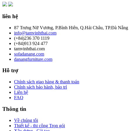
liên hệ
87 Trưng Nữ Vương, P.Bình Hiên, Q.Hải Châu, TP.Đà Nẵng
info@tamvinhthai.com
(+84)236 370 1119
(+84)913 924 477
tamvinhthai.com
sofadanang.com
danangfurniture.com
Hỗ trợ
Chính sách giao hàng & thanh toán
Chính sách bảo hành, bảo trì
Liên hệ
FAQ
Thông tin
Về chúng tôi
Thiết kế - thi công Trọn gói
Xây dựng - Cải tạo