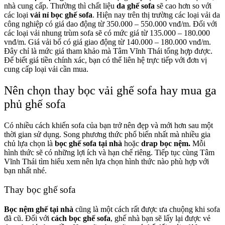
nhà cung cấp. Thường thì chất liệu
da ghế sofa
sẽ cao hơn so với
các loại
vải nỉ bọc ghế sofa
. Hiện nay trên thị trường các loại vải da
công nghiệp có giá dao động từ 350.000 – 550.000 vnđ/m. Đối với
các loại vải nhung trùm sofa sẽ có mức giá từ 135.000 – 180.000
vnđ/m. Giá vải bố có giá giao động từ 140.000 – 180.000 vnđ/m.
Đây chỉ là mức giá tham khảo mà Tâm Vĩnh Thái tổng hợp được.
Để biết giá tiền chính xác, bạn có thể liên hệ trực tiếp với đơn vị
cung cấp loại vải cần mua.
Nên chọn thay bọc vải ghế sofa hay mua ga
phủ ghế sofa
Có nhiều cách khiến sofa của bạn trở nên đẹp và mới hơn sau một
thời gian sử dụng. Song phương thức phổ biến nhất mà nhiều gia
chủ lựa chọn là
bọc ghế sofa tại nhà
hoặc
drap bọc nệm.
Mỗi
hình thức sẽ có những lợi ích và hạn chế riêng. Tiếp tục cùng Tâm
Vĩnh Thái tìm hiểu xem nên lựa chọn hình thức nào phù hợp với
bạn nhất nhé.
Thay bọc ghế sofa
Bọc nệm ghế tại nhà
cũng là một cách rất được ưa chuộng khi sofa
đã cũ. Đối với
cách bọc ghế sofa
, ghế nhà bạn sẽ lấy lại được vẻ