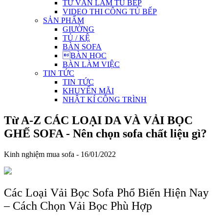
TƯ VẤN LÀM TỦ BẾP
VIDEO THI CÔNG TỦ BẾP
SẢN PHẨM
GIƯỜNG
TỦ / KỆ
BÀN SOFA
BÀN HỌC
BÀN LÀM VIỆC
TIN TỨC
TIN TỨC
KHUYẾN MÃI
NHẬT KÍ CÔNG TRÌNH
Từ A-Z CÁC LOẠI DA VÀ VẢI BỌC
GHẾ SOFA - Nên chọn sofa chất liệu gì?
Kinh nghiệm mua sofa - 16/01/2022
Các Loại Vải Bọc Sofa Phổ Biến Hiện Nay
– Cách Chọn Vải Bọc Phù Hợp