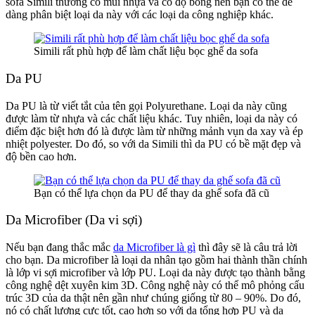
sofa Simili thường có mùi nhựa và có độ bóng nên bạn có thể dễ
dàng phân biệt loại da này với các loại da công nghiệp khác.
Simili rất phù hợp để làm chất liệu bọc ghế da sofa
Da PU
Da PU là từ viết tắt của tên gọi Polyurethane. Loại da này cũng
được làm từ nhựa và các chất liệu khác. Tuy nhiên, loại da này có
điểm đặc biệt hơn đó là được làm từ những mảnh vụn da xay và ép
nhiệt polyester. Do đó, so với da Simili thì da PU có bề mặt đẹp và
độ bền cao hơn.
Bạn có thể lựa chọn da PU để thay da ghế sofa đã cũ
Da Microfiber (Da vi sợi)
Nếu bạn đang thắc mắc
da Microfiber là gì
thì đây sẽ là câu trả lời
cho bạn. Da microfiber là loại da nhân tạo gồm hai thành thần chính
là lớp vi sợi microfiber và lớp PU. Loại da này được tạo thành bằng
công nghệ dệt xuyên kim 3D. Công nghệ này có thể mô phỏng cấu
trúc 3D của da thật nên gần như chúng giống từ 80 – 90%. Do đó,
nó có chất lượng cực tốt, cao hơn so với da tổng hợp PU và da