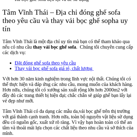
Tâm Vĩnh Thái – Địa chỉ đóng ghế sofa
theo yêu cầu và thay vải bọc ghế sopha uy
tín
Tâm Vĩnh Thái là một địa chỉ uy tín mà bạn có thể tham khảo qua
nếu có nhu cầu
thay vải bọc ghế sofa
. Chúng tôi chuyên cung cấp
các dịch vụ:
Đặt đóng ghế sofa theo yêu cầu
Thay vải bọc ghế sofa giá rẻ, chất lượng
Với hơn 30 năm kinh nghiệm trong lĩnh vực nội thất. Chúng tôi có
thể thực hiện và đáp ứng các nhu cầu, mong muốn của khách hàng.
Hơn nữa, chúng tôi có xưởng sản xuất rộng lớn hơn 2000m2 với
đầy đủ các trang thiết bị hiện đại; chắc chắn sẽ giúp ghế bạn lấy lại
vẻ đẹp như mới.
Tâm Vĩnh Thái có đa dạng các mẫu da,vải bọc ghế trên thị trường
với giá thành cạnh tranh. Hơn nữa, toàn bộ nguyên vật liệu sử dụng
đều có nguồn gốc, xuất xứ rõ ràng. Vì vậy bạn hoàn toàn có thể an
tâm và thoải mái lựa chọn các chất liệu theo nhu cầu và sở thích của
mình.