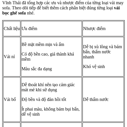
Vĩnh Thái đã tổng hợp các ưu và nhược điểm của từng loại vải may
sofa. Theo dõi tiếp để biết thêm cách phân biệt đúng từng loại
vải
bọc ghế sofa
nhé.
Chất liệu
Ưu điểm
Nhược điểm
Bề mặt mềm mịn và ấm
Dễ bị xù lông và bám
bẩn, thấm nước
Có độ bền cao, giá thành khá
Vải nỉ
nhanh
mềm
Khó vệ sinh
Màu sắc đa dạng
Dễ thoát khí nên tạo cảm giác
mát mẻ khi sử dụng
Vải bố
Độ bền và độ đàn hồi tốt
Dễ thấm nước
Ít phai màu, không bám bụi bẩn,
dễ vệ sinh