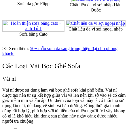
Sofa da góc Flipp
Chất liệu da vi sợi nhập Hàn
Quốc
Chất liệu da vi sợi ngoại nhập
Sofa băng Cato
>> Xem thêm:
50+ mẫu sofa da sang trọng, hiện đại cho phòng
khách
Các Loại Vải Bọc Ghế Sofa
Vải nỉ
Vải nỉ được sử dụng làm vải bọc ghế sofa khá phổ biến. Vải nỉ
được tạo nên từ sự kết hợp giữa vải và len nên khi sờ vào sẽ có cảm
giác mềm mịn và ấm áp. Ưu điểm của loại vải này là có tuổi thọ sử
dụng lâu dài, dễ dàng vệ sinh và bảo dưỡng. Đồng thời giá thành
cũng rất hợp lý, phù hợp với túi tiền của nhiều người. Vì vậy không
có gì là khó hiểu khi dòng sản phẩm này ngày càng được nhiều
người ưa chuộng.