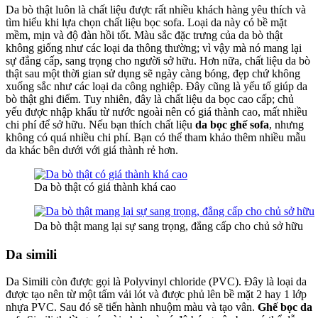
Da bò thật luôn là chất liệu được rất nhiều khách hàng yêu thích và
tìm hiểu khi lựa chọn chất liệu bọc sofa. Loại da này có bề mặt
mềm, mịn và độ đàn hồi tốt. Màu sắc đặc trưng của da bò thật
không giống như các loại da thông thường; vì vậy mà nó mang lại
sự đẳng cấp, sang trọng cho người sở hữu. Hơn nữa, chất liệu da bò
thật sau một thời gian sử dụng sẽ ngày càng bóng, đẹp chứ không
xuống sắc như các loại da công nghiệp. Đây cũng là yếu tố giúp da
bò thật ghi điểm. Tuy nhiên, đây là chất liệu da bọc cao cấp; chủ
yếu được nhập khẩu từ nước ngoài nên có giá thành cao, mất nhiều
chi phí để sở hữu. Nếu bạn thích chất liệu
da bọc ghế sofa
, nhưng
không có quá nhiều chi phí. Bạn có thể tham khảo thêm nhiều mẫu
da khác bên dưới với giá thành rẻ hơn.
Da bò thật có giá thành khá cao
Da bò thật mang lại sự sang trọng, đẳng cấp cho chủ sở hữu
Da simili
Da Simili còn được gọi là Polyvinyl chloride (PVC). Đây là loại da
được tạo nên từ một tấm vải lót và được phủ lên bề mặt 2 hay 1 lớp
nhựa PVC. Sau đó sẽ tiến hành nhuộm màu và tạo vân.
Ghế bọc da