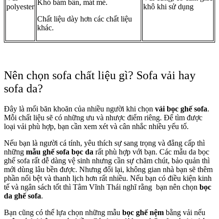
Khó bám bẩn, mát mẻ.
polyester
khô khi sử dụng
Chất liệu dày hơn các chất liệu
khác.
Nên chọn sofa chất liệu gì? Sofa vải hay
sofa da?
Đây là mối băn khoăn của nhiều người khi chọn
vải bọc ghế sofa
.
Mỗi chất liệu sẽ có những ưu và nhược điểm riêng. Để tìm được
loại vải phù hợp, bạn cần xem xét và cân nhắc nhiều yếu tố.
Nếu bạn là người cá tính, yêu thích sự sang trọng và đẳng cấp thì
những
mẫu ghế sofa bọc da
rất phù hợp với bạn. Các mẫu da bọc
ghế sofa rất dễ dàng vệ sinh nhưng cần sự chăm chút, bảo quản thì
mới dùng lâu bền được. Nhưng đổi lại, không gian nhà bạn sẽ thêm
phần nổi bệt và thanh lịch hơn rất nhiều. Nếu bạn có điều kiện kinh
tế và ngân sách tốt thì Tâm Vĩnh Thái nghĩ rằng bạn nên chọn
bọc
da ghế sofa
.
Bạn cũng có thể lựa chọn những mẫu
bọc ghế nệm
bằng vải nếu