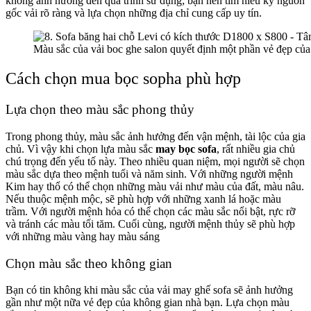
không ảnh hưởng đến quá trình sử dụng; bạn nên tìm hiểu kỹ nguồn
gốc vải rõ ràng và lựa chọn những địa chỉ cung cấp uy tín.
Màu sắc của vải boc ghe salon quyết định một phần vẻ đẹp c
Cách chọn mua bọc sopha phù hợp
Lựa chọn theo màu sắc phong thủy
Trong phong thủy, màu sắc ảnh hưởng đến vận mệnh, tài lộc của gia
chủ. Vì vậy khi chọn lựa màu sắc
may bọc sofa
, rất nhiều gia chủ
chú trọng đến yếu tố này. Theo nhiều quan niệm, mọi người sẽ chọn
màu sắc dựa theo mệnh tuổi và năm sinh. Với những người mệnh
Kim hay thổ có thể chọn những màu vải như màu của đất, màu nâu.
Nếu thuộc mệnh mộc, sẽ phù hợp với những xanh lá hoặc màu
trầm. Với người mệnh hỏa có thể chọn các màu sắc nổi bật, rực rỡ
và tránh các màu tối tăm. Cuối cùng, người mệnh thủy sẽ phù hợp
với những màu vàng hay màu sáng
Chọn màu sắc theo không gian
Bạn có tin không khi màu sắc của vải may ghế sofa sẽ ảnh hưởng
gần như một nữa vẻ đẹp của không gian nhà bạn. Lựa chọn màu