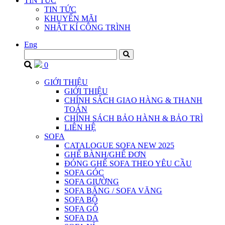
TIN TỨC
TIN TỨC
KHUYẾN MÃI
NHẬT KÍ CÔNG TRÌNH
Eng
0
GIỚI THIỆU
GIỚI THIỆU
CHÍNH SÁCH GIAO HÀNG & THANH
TOÁN
CHÍNH SÁCH BẢO HÀNH & BẢO TRÌ
LIÊN HỆ
SOFA
CATALOGUE SOFA NEW 2025
GHẾ BÀNH/GHẾ ĐƠN
ĐÓNG GHẾ SOFA THEO YÊU CẦU
SOFA GÓC
SOFA GIƯỜNG
SOFA BĂNG / SOFA VĂNG
SOFA BỘ
SOFA GỖ
SOFA DA