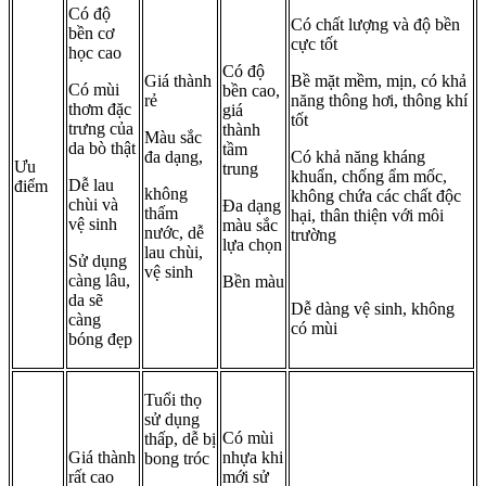
Có độ
Có chất lượng và độ bền
bền cơ
cực tốt
học cao
Có độ
Giá thành
Bề mặt mềm, mịn, có khả
Có mùi
bền cao,
rẻ
năng thông hơi, thông khí
thơm đặc
giá
tốt
trưng của
thành
Màu sắc
da bò thật
tầm
đa dạng,
Có khả năng kháng
Ưu
trung
khuẩn, chống ẩm mốc,
Dễ lau
điểm
không
không chứa các chất độc
chùi và
Đa dạng
thấm
hại, thân thiện với môi
vệ sinh
màu sắc
nước, dễ
trường
lựa chọn
lau chùi,
Sử dụng
vệ sinh
càng lâu,
Bền màu
da sẽ
Dễ dàng vệ sinh, không
càng
có mùi
bóng đẹp
Tuổi thọ
sử dụng
Có mùi
thấp, dễ bị
Giá thành
nhựa khi
bong tróc
rất cao
mới sử