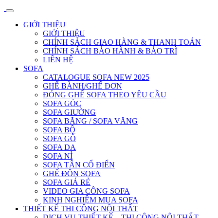
GIỚI THIỆU
GIỚI THIỆU
CHÍNH SÁCH GIAO HÀNG & THANH TOÁN
CHÍNH SÁCH BẢO HÀNH & BẢO TRÌ
LIÊN HỆ
SOFA
CATALOGUE SOFA NEW 2025
GHẾ BÀNH/GHẾ ĐƠN
ĐÓNG GHẾ SOFA THEO YÊU CẦU
SOFA GÓC
SOFA GIƯỜNG
SOFA BĂNG / SOFA VĂNG
SOFA BỘ
SOFA GỖ
SOFA DA
SOFA NỈ
SOFA TÂN CỔ ĐIỂN
GHẾ ĐÔN SOFA
SOFA GIÁ RẺ
VIDEO GIA CÔNG SOFA
KINH NGHIỆM MUA SOFA
THIẾT KẾ THI CÔNG NỘI THẤT
DỊCH VỤ THIẾT KẾ – THI CÔNG NỘI THẤT