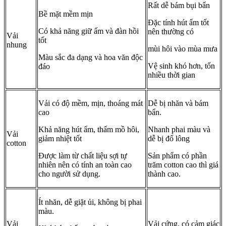
Rất dễ bám bụi bẩn
Bề mặt mềm mịn
Đặc tính hút ẩm tốt
Có khả năng giữ ấm và đàn hồi
nên thường có
Vải
tốt
nhung
mùi hôi vào mùa mưa
Màu sắc đa dạng và hoa văn độc
Vệ sinh khó hơn, tốn
đáo
nhiều thời gian
Vải có độ mềm, mịn, thoáng mát
Dễ bị nhăn và bám
cao
bẩn.
Khả năng hút ẩm, thấm mồ hôi,
Nhanh phai màu và
Vải
giảm nhiệt tốt
dễ bị đổ lông
cotton
Được làm từ chất liệu sợi tự
Sản phẩm có phần
nhiên nên có tính an toàn cao
trăm cotton cao thì giá
cho người sử dụng.
thành cao.
Ít nhăn, dễ giặt ủi, không bị phai
màu.
Vải
Vải cứng, có cảm giác