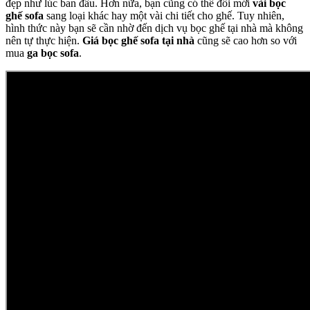
đẹp như lúc ban đầu. Hơn nữa, bạn cũng có thể đổi mới
vải bọc
ghế sofa
sang loại khác hay một vài chi tiết cho ghế. Tuy nhiên,
hình thức này bạn sẽ cần nhờ đến dịch vụ bọc ghế tại nhà mà không
nên tự thực hiện.
Giá bọc ghế sofa tại nhà
cũng sẽ cao hơn so với
mua
ga bọc sofa
.