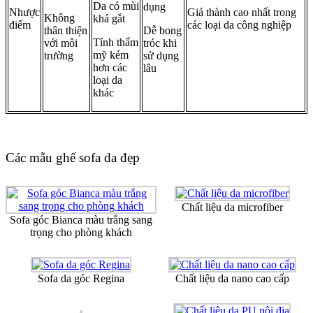
Da có mùi
dụng
Nhược
Giá thành cao nhất trong
Không
khá gắt
điểm
các loại da công nghiệp
thân thiện
Dễ bong
Tính thẩm
với môi
tróc khi
mỹ kém
trường
sử dụng
hơn các
lâu
loại da
khác
Các mẫu ghế sofa da đẹp
Chất liệu da microfiber
Sofa góc Bianca màu trắng sang
trọng cho phòng khách
Sofa da góc Regina
Chất liệu da nano cao cấp