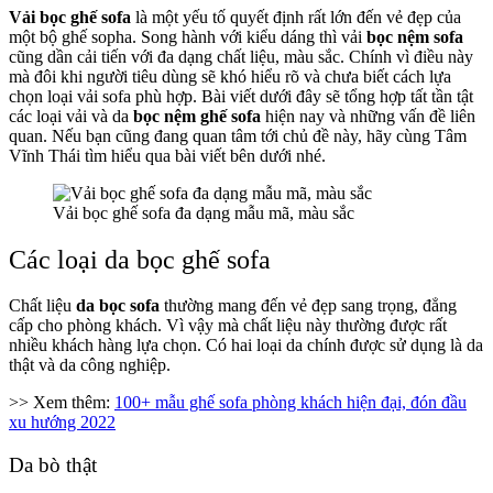
Vải bọc ghế sofa
là một yếu tố quyết định rất lớn đến vẻ đẹp của
một bộ ghế sopha. Song hành với kiểu dáng thì vải
bọc nệm sofa
cũng dần cải tiến với đa dạng chất liệu, màu sắc. Chính vì điều này
mà đôi khi người tiêu dùng sẽ khó hiểu rõ và chưa biết cách lựa
chọn loại vải sofa phù hợp. Bài viết dưới đây sẽ tổng hợp tất tần tật
các loại vải và da
bọc nệm ghế sofa
hiện nay và những vấn đề liên
quan. Nếu bạn cũng đang quan tâm tới chủ đề này, hãy cùng Tâm
Vĩnh Thái tìm hiểu qua bài viết bên dưới nhé.
Vải bọc ghế sofa đa dạng mẫu mã, màu sắc
Các loại da bọc ghế sofa
Chất liệu
da bọc sofa
thường mang đến vẻ đẹp sang trọng, đẳng
cấp cho phòng khách. Vì vậy mà chất liệu này thường được rất
nhiều khách hàng lựa chọn. Có hai loại da chính được sử dụng là da
thật và da công nghiệp.
>> Xem thêm:
100+ mẫu ghế sofa phòng khách hiện đại, đón đầu
xu hướng 2022
Da bò thật