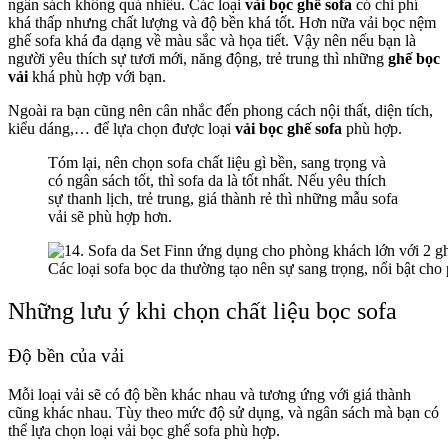
ngân sách không quá nhiều. Các loại
vải bọc ghế sofa
có chi phí
khá thấp nhưng chất lượng và độ bền khá tốt. Hơn nữa vải bọc nệm
ghế sofa khá đa dạng về màu sắc và họa tiết. Vậy nên nếu bạn là
người yêu thích sự tươi mới, năng động, trẻ trung thì những
ghế bọc
vải
khá phù hợp với bạn.
Ngoài ra bạn cũng nên cân nhắc đến phong cách nội thất, diện tích,
kiểu dáng,… để lựa chọn được loại
vải bọc ghế sofa
phù hợp.
Tóm lại, nên chọn sofa chất liệu gì bền, sang trọng và
có ngân sách tốt, thì sofa da là tốt nhất. Nếu yêu thích
sự thanh lịch, trẻ trung, giá thành rẻ thì những mẫu sofa
vải sẽ phù hợp hơn.
Các loại sofa bọc da thường tạo nên sự sang trọng, nổi bật ch
Những lưu ý khi chọn chất liệu bọc sofa
Độ bền của vải
Mỗi loại vải sẽ có độ bền khác nhau và tương ứng với giá thành
cũng khác nhau. Tùy theo mức độ sử dụng, và ngân sách mà bạn có
thể lựa chọn loại vải bọc ghế sofa phù hợp.