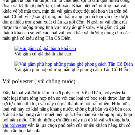
Vải gấm là loại vải được làm từ chất liệu sợi tơ tằm qua nhiều công
đoạn và kỹ thuật phức tạp, tinh xảo. Khác biệt với những loại vải
khác về bề mặt trơn, mịn thì vải gấm được dệt nổi hoa văn trên bề
mặt. Chính vì sự sang trọng, nổi bật mang lại mà loại vải này được
dùng nhiều trong sản xuất chăn ga gối đệm. Ngoài ra vải cũng rất
được ưa chuộng trong lĩnh vực may áo ghế sofa. Vải gấm có giá
thành khá cao so với các loại vải bọc khác và thường dùng cho các
mẫu ghế có kiểu dáng Tân Cổ Điển.
Vải gấm có giá thành khá cao
Vải gấm phù hợp những mẫu ghế phong cách Tân Cổ Điển
Vải polyester ( vải chống nước)
Đây là loại vải được làm từ sợi polyester. Về cơ bản, polyester là
một loại nhựa tổng hợp nên so với các loại vỏ bọc sofa được làm từ
sợi tự nhiên thì loại vải này có giá thành rẻ hơn rất nhiều. Hơn nữa,
loại vải này có khả năng kháng nước, chống bụi bẩn và độ bền cao.
Vải có khả năng cách nhiệt hiệu quả, bền màu và không bị hủy hoại
bởi nấm mốc. Chính những ưu điểm này mà dù là vải sợi tổng hợp,
vải polyester
vẫn là lựa chọn phổ biến của nhiều khách hàng khi có
nhu cầu bọc lại sofa.