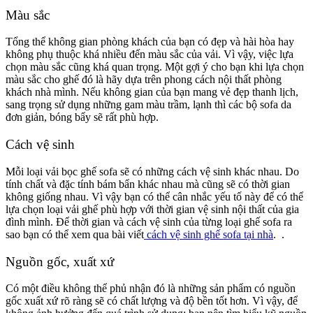
Màu sắc
Tổng thể không gian phòng khách của bạn có đẹp và hài hòa hay
không phụ thuộc khá nhiều đến màu sắc của vải. Vì vậy, việc lựa
chọn màu sắc cũng khá quan trọng. Một gợi ý cho bạn khi lựa chọn
màu sắc cho ghế đó là hãy dựa trên phong cách nội thất phòng
khách nhà mình. Nếu không gian của bạn mang vẻ đẹp thanh lịch,
sang trọng sử dụng những gam màu trầm, lạnh thì các bộ sofa da
đơn giản, bóng bẩy sẽ rất phù hợp.
Cách vệ sinh
Mỗi loại vải bọc ghế sofa sẽ có những cách vệ sinh khác nhau. Do
tính chất và đặc tính bám bẩn khác nhau mà cũng sẽ có thời gian
không giống nhau. Vì vậy bạn có thể cân nhắc yếu tố này để có thể
lựa chọn loại vải ghế phù hợp với thời gian vệ sinh nội thất của gia
đình mình. Để thời gian và cách vệ sinh của từng loại ghế sofa ra
sao bạn có thể xem qua bài viết
cách vệ sinh ghế sofa tại nhà
. .
Nguồn gốc, xuất xứ
Có một điều không thể phủ nhận đó là những sản phẩm có nguồn
gốc xuất xứ rõ ràng sẽ có chất lượng và độ bền tốt hơn. Vì vậy, để