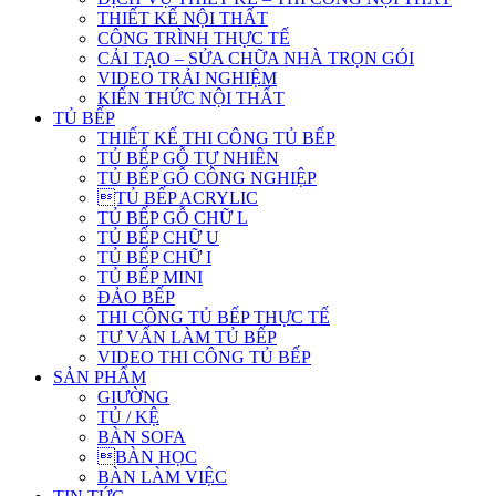
THIẾT KẾ NỘI THẤT
CÔNG TRÌNH THỰC TẾ
CẢI TẠO – SỬA CHỮA NHÀ TRỌN GÓI
VIDEO TRẢI NGHIỆM
KIẾN THỨC NỘI THẤT
TỦ BẾP
THIẾT KẾ THI CÔNG TỦ BẾP
TỦ BẾP GỖ TỰ NHIÊN
TỦ BẾP GỖ CÔNG NGHIỆP
TỦ BẾP ACRYLIC
TỦ BẾP GỖ CHỮ L
TỦ BẾP CHỮ U
TỦ BẾP CHỮ I
TỦ BẾP MINI
ĐẢO BẾP
THI CÔNG TỦ BẾP THỰC TẾ
TƯ VẤN LÀM TỦ BẾP
VIDEO THI CÔNG TỦ BẾP
SẢN PHẨM
GIƯỜNG
TỦ / KỆ
BÀN SOFA
BÀN HỌC
BÀN LÀM VIỆC