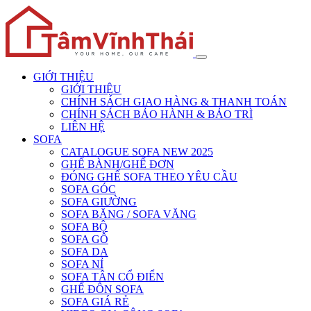
GIỚI THIỆU
GIỚI THIỆU
CHÍNH SÁCH GIAO HÀNG & THANH TOÁN
CHÍNH SÁCH BẢO HÀNH & BẢO TRÌ
LIÊN HỆ
SOFA
CATALOGUE SOFA NEW 2025
GHẾ BÀNH/GHẾ ĐƠN
ĐÓNG GHẾ SOFA THEO YÊU CẦU
SOFA GÓC
SOFA GIƯỜNG
SOFA BĂNG / SOFA VĂNG
SOFA BỘ
SOFA GỖ
SOFA DA
SOFA NỈ
SOFA TÂN CỔ ĐIỂN
GHẾ ĐÔN SOFA
SOFA GIÁ RẺ