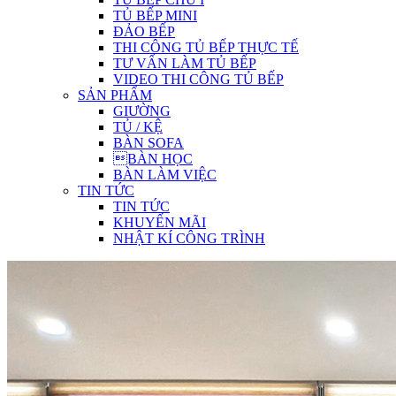
TỦ BẾP MINI
ĐẢO BẾP
THI CÔNG TỦ BẾP THỰC TẾ
TƯ VẤN LÀM TỦ BẾP
VIDEO THI CÔNG TỦ BẾP
SẢN PHẨM
GIƯỜNG
TỦ / KỆ
BÀN SOFA
BÀN HỌC
BÀN LÀM VIỆC
TIN TỨC
TIN TỨC
KHUYẾN MÃI
NHẬT KÍ CÔNG TRÌNH