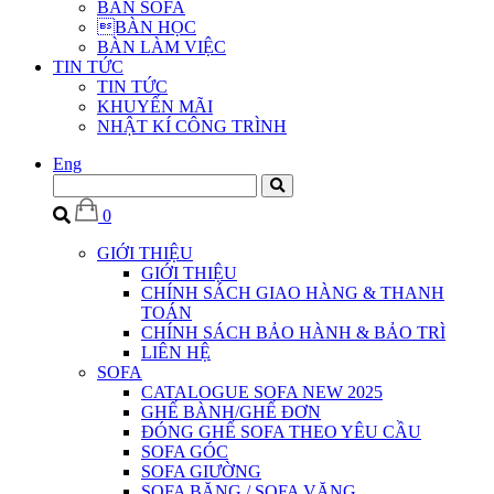
BÀN SOFA
BÀN HỌC
BÀN LÀM VIỆC
TIN TỨC
TIN TỨC
KHUYẾN MÃI
NHẬT KÍ CÔNG TRÌNH
Eng
0
GIỚI THIỆU
GIỚI THIỆU
CHÍNH SÁCH GIAO HÀNG & THANH
TOÁN
CHÍNH SÁCH BẢO HÀNH & BẢO TRÌ
LIÊN HỆ
SOFA
CATALOGUE SOFA NEW 2025
GHẾ BÀNH/GHẾ ĐƠN
ĐÓNG GHẾ SOFA THEO YÊU CẦU
SOFA GÓC
SOFA GIƯỜNG
SOFA BĂNG / SOFA VĂNG