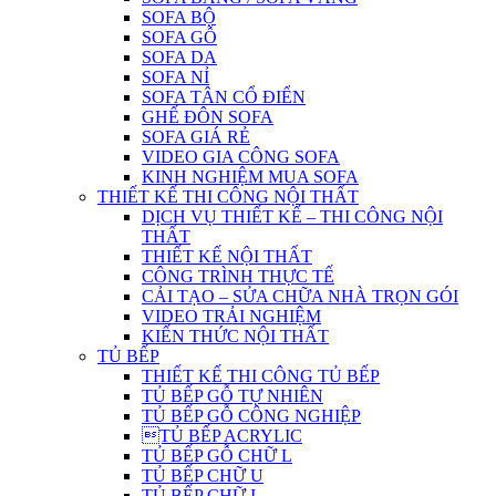
SOFA BỘ
SOFA GỖ
SOFA DA
SOFA NỈ
SOFA TÂN CỔ ĐIỂN
GHẾ ĐÔN SOFA
SOFA GIÁ RẺ
VIDEO GIA CÔNG SOFA
KINH NGHIỆM MUA SOFA
THIẾT KẾ THI CÔNG NỘI THẤT
DỊCH VỤ THIẾT KẾ – THI CÔNG NỘI
THẤT
THIẾT KẾ NỘI THẤT
CÔNG TRÌNH THỰC TẾ
CẢI TẠO – SỬA CHỮA NHÀ TRỌN GÓI
VIDEO TRẢI NGHIỆM
KIẾN THỨC NỘI THẤT
TỦ BẾP
THIẾT KẾ THI CÔNG TỦ BẾP
TỦ BẾP GỖ TỰ NHIÊN
TỦ BẾP GỖ CÔNG NGHIỆP
TỦ BẾP ACRYLIC
TỦ BẾP GỖ CHỮ L
TỦ BẾP CHỮ U
TỦ BẾP CHỮ I