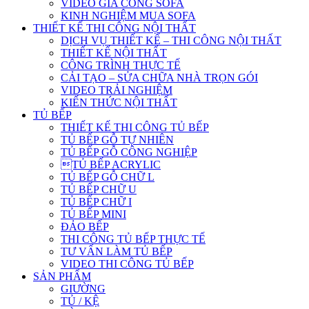
VIDEO GIA CÔNG SOFA
KINH NGHIỆM MUA SOFA
THIẾT KẾ THI CÔNG NỘI THẤT
DỊCH VỤ THIẾT KẾ – THI CÔNG NỘI THẤT
THIẾT KẾ NỘI THẤT
CÔNG TRÌNH THỰC TẾ
CẢI TẠO – SỬA CHỮA NHÀ TRỌN GÓI
VIDEO TRẢI NGHIỆM
KIẾN THỨC NỘI THẤT
TỦ BẾP
THIẾT KẾ THI CÔNG TỦ BẾP
TỦ BẾP GỖ TỰ NHIÊN
TỦ BẾP GỖ CÔNG NGHIỆP
TỦ BẾP ACRYLIC
TỦ BẾP GỖ CHỮ L
TỦ BẾP CHỮ U
TỦ BẾP CHỮ I
TỦ BẾP MINI
ĐẢO BẾP
THI CÔNG TỦ BẾP THỰC TẾ
TƯ VẤN LÀM TỦ BẾP
VIDEO THI CÔNG TỦ BẾP
SẢN PHẨM
GIƯỜNG
TỦ / KỆ