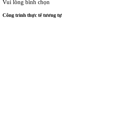
Vui lòng bình chọn
Công trình thực tế tương tự
THI CÔNG NỘI THẤT CĂN
HỘ SAM TOWER – CÔ
TUYẾT LAN