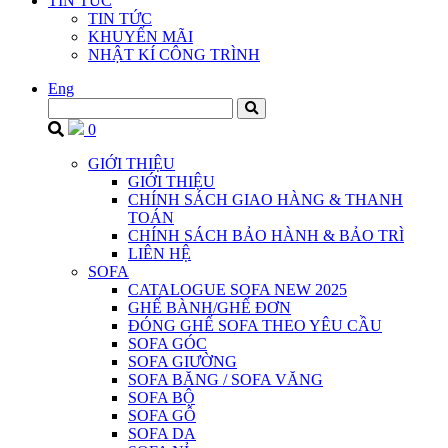
TIN TỨC
TIN TỨC
KHUYẾN MÃI
NHẬT KÍ CÔNG TRÌNH
Eng
0
GIỚI THIỆU
GIỚI THIỆU
CHÍNH SÁCH GIAO HÀNG & THANH
TOÁN
CHÍNH SÁCH BẢO HÀNH & BẢO TRÌ
LIÊN HỆ
SOFA
CATALOGUE SOFA NEW 2025
GHẾ BÀNH/GHẾ ĐƠN
ĐÓNG GHẾ SOFA THEO YÊU CẦU
SOFA GÓC
SOFA GIƯỜNG
SOFA BĂNG / SOFA VĂNG
SOFA BỘ
SOFA GỖ
SOFA DA