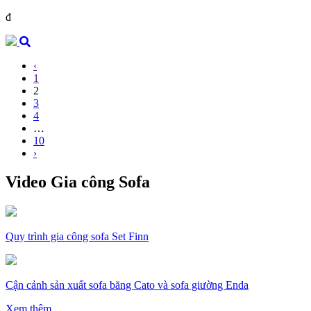
đ
‹
1
2
3
4
…
10
›
Video Gia công Sofa
Quy trình gia công sofa Set Finn
Cận cảnh sản xuất sofa băng Cato và sofa giường Enda
Xem thêm