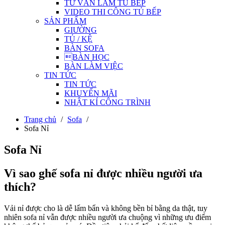
TƯ VẤN LÀM TỦ BẾP
VIDEO THI CÔNG TỦ BẾP
SẢN PHẨM
GIƯỜNG
TỦ / KỆ
BÀN SOFA
BÀN HỌC
BÀN LÀM VIỆC
TIN TỨC
TIN TỨC
KHUYẾN MÃI
NHẬT KÍ CÔNG TRÌNH
Trang chủ
/
Sofa
/
Sofa Nỉ
Sofa Nỉ
Vì sao ghế sofa nỉ được nhiều người ưa
thích?
Vải nỉ được cho là dễ lấm bẩn và không bền bỉ bằng da thật, tuy
nhiên sofa nỉ vẫn được nhiều người ưa chuộng vì những ưu điểm