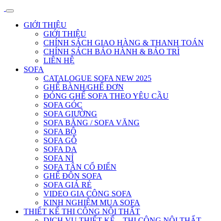
GIỚI THIỆU
GIỚI THIỆU
CHÍNH SÁCH GIAO HÀNG & THANH TOÁN
CHÍNH SÁCH BẢO HÀNH & BẢO TRÌ
LIÊN HỆ
SOFA
CATALOGUE SOFA NEW 2025
GHẾ BÀNH/GHẾ ĐƠN
ĐÓNG GHẾ SOFA THEO YÊU CẦU
SOFA GÓC
SOFA GIƯỜNG
SOFA BĂNG / SOFA VĂNG
SOFA BỘ
SOFA GỖ
SOFA DA
SOFA NỈ
SOFA TÂN CỔ ĐIỂN
GHẾ ĐÔN SOFA
SOFA GIÁ RẺ
VIDEO GIA CÔNG SOFA
KINH NGHIỆM MUA SOFA
THIẾT KẾ THI CÔNG NỘI THẤT
DỊCH VỤ THIẾT KẾ – THI CÔNG NỘI THẤT