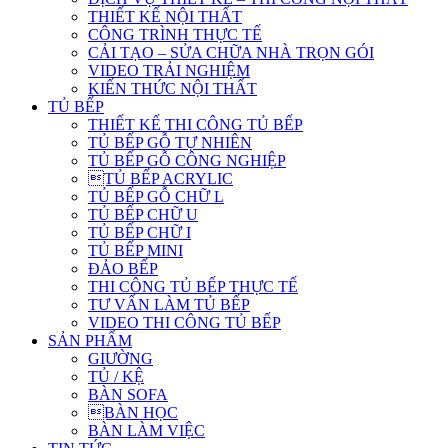
THIẾT KẾ NỘI THẤT
CÔNG TRÌNH THỰC TẾ
CẢI TẠO – SỬA CHỮA NHÀ TRỌN GÓI
VIDEO TRẢI NGHIỆM
KIẾN THỨC NỘI THẤT
TỦ BẾP
THIẾT KẾ THI CÔNG TỦ BẾP
TỦ BẾP GỖ TỰ NHIÊN
TỦ BẾP GỖ CÔNG NGHIỆP
TỦ BẾP ACRYLIC
TỦ BẾP GỖ CHỮ L
TỦ BẾP CHỮ U
TỦ BẾP CHỮ I
TỦ BẾP MINI
ĐẢO BẾP
THI CÔNG TỦ BẾP THỰC TẾ
TƯ VẤN LÀM TỦ BẾP
VIDEO THI CÔNG TỦ BẾP
SẢN PHẨM
GIƯỜNG
TỦ / KỆ
BÀN SOFA
BÀN HỌC
BÀN LÀM VIỆC