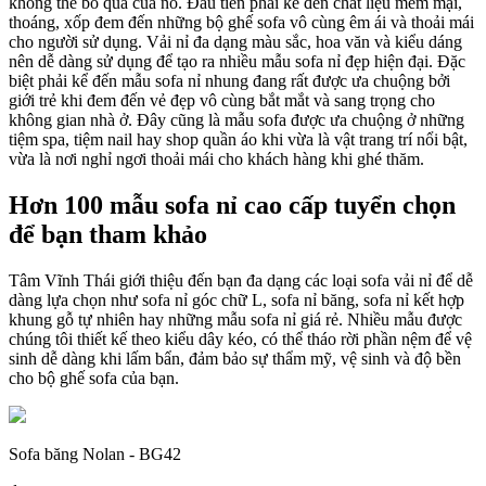
không thể bỏ qua của nó. Đầu tiên phải kể đến chất liệu mềm mại,
thoáng, xốp đem đến những bộ ghế sofa vô cùng êm ái và thoải mái
cho người sử dụng. Vải nỉ đa dạng màu sắc, hoa văn và kiểu dáng
nên dễ dàng sử dụng để tạo ra nhiều mẫu sofa nỉ đẹp hiện đại. Đặc
biệt phải kể đến mẫu sofa nỉ nhung đang rất được ưa chuộng bởi
giới trẻ khi đem đến vẻ đẹp vô cùng bắt mắt và sang trọng cho
không gian nhà ở. Đây cũng là mẫu sofa được ưa chuộng ở những
tiệm spa, tiệm nail hay shop quần áo khi vừa là vật trang trí nổi bật,
vừa là nơi nghỉ ngơi thoải mái cho khách hàng khi ghé thăm.
Hơn 100 mẫu sofa nỉ cao cấp tuyển chọn
để bạn tham khảo
Tâm Vĩnh Thái giới thiệu đến bạn đa dạng các loại sofa vải nỉ để dễ
dàng lựa chọn như sofa nỉ góc chữ L, sofa nỉ băng, sofa nỉ kết hợp
khung gỗ tự nhiên hay những mẫu sofa nỉ giá rẻ. Nhiều mẫu được
chúng tôi thiết kế theo kiểu dây kéo, có thể tháo rời phần nệm để vệ
sinh dễ dàng khi lấm bẩn, đảm bảo sự thẩm mỹ, vệ sinh và độ bền
cho bộ ghế sofa của bạn.
Sofa băng Nolan - BG42