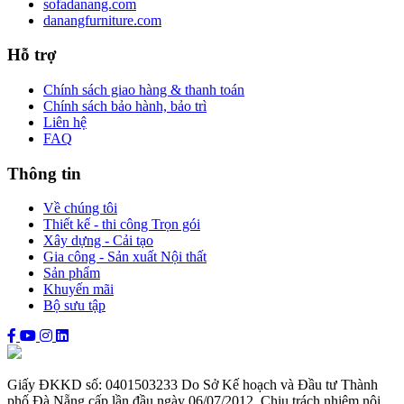
sofadanang.com
danangfurniture.com
Hỗ trợ
Chính sách giao hàng & thanh toán
Chính sách bảo hành, bảo trì
Liên hệ
FAQ
Thông tin
Về chúng tôi
Thiết kế - thi công Trọn gói
Xây dựng - Cải tạo
Gia công - Sản xuất Nội thất
Sản phẩm
Khuyến mãi
Bộ sưu tập
Giấy ĐKKD số: 0401503233 Do Sở Kế hoạch và Đầu tư Thành
phố Đà Nẵng cấp lần đầu ngày 06/07/2012. Chịu trách nhiệm nội