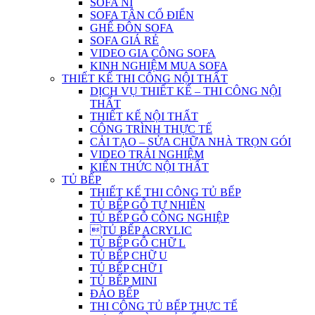
SOFA NỈ
SOFA TÂN CỔ ĐIỂN
GHẾ ĐÔN SOFA
SOFA GIÁ RẺ
VIDEO GIA CÔNG SOFA
KINH NGHIỆM MUA SOFA
THIẾT KẾ THI CÔNG NỘI THẤT
DỊCH VỤ THIẾT KẾ – THI CÔNG NỘI
THẤT
THIẾT KẾ NỘI THẤT
CÔNG TRÌNH THỰC TẾ
CẢI TẠO – SỬA CHỮA NHÀ TRỌN GÓI
VIDEO TRẢI NGHIỆM
KIẾN THỨC NỘI THẤT
TỦ BẾP
THIẾT KẾ THI CÔNG TỦ BẾP
TỦ BẾP GỖ TỰ NHIÊN
TỦ BẾP GỖ CÔNG NGHIỆP
TỦ BẾP ACRYLIC
TỦ BẾP GỖ CHỮ L
TỦ BẾP CHỮ U
TỦ BẾP CHỮ I
TỦ BẾP MINI
ĐẢO BẾP
THI CÔNG TỦ BẾP THỰC TẾ