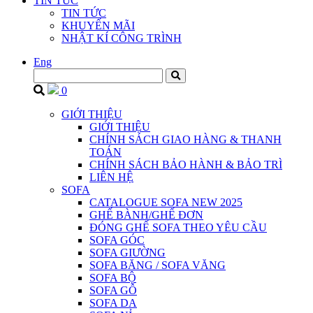
TIN TỨC
TIN TỨC
KHUYẾN MÃI
NHẬT KÍ CÔNG TRÌNH
Eng
0
GIỚI THIỆU
GIỚI THIỆU
CHÍNH SÁCH GIAO HÀNG & THANH
TOÁN
CHÍNH SÁCH BẢO HÀNH & BẢO TRÌ
LIÊN HỆ
SOFA
CATALOGUE SOFA NEW 2025
GHẾ BÀNH/GHẾ ĐƠN
ĐÓNG GHẾ SOFA THEO YÊU CẦU
SOFA GÓC
SOFA GIƯỜNG
SOFA BĂNG / SOFA VĂNG
SOFA BỘ
SOFA GỖ
SOFA DA