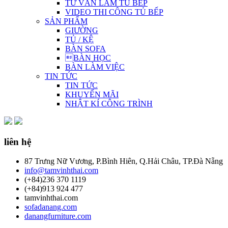
TƯ VẤN LÀM TỦ BẾP
VIDEO THI CÔNG TỦ BẾP
SẢN PHẨM
GIƯỜNG
TỦ / KỆ
BÀN SOFA
BÀN HỌC
BÀN LÀM VIỆC
TIN TỨC
TIN TỨC
KHUYẾN MÃI
NHẬT KÍ CÔNG TRÌNH
liên hệ
87 Trưng Nữ Vương, P.Bình Hiên, Q.Hải Châu, TP.Đà Nẵng
info@tamvinhthai.com
(+84)236 370 1119
(+84)913 924 477
tamvinhthai.com
sofadanang.com
danangfurniture.com