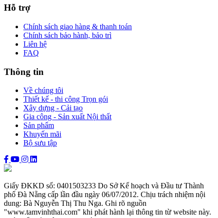
Hỗ trợ
Chính sách giao hàng & thanh toán
Chính sách bảo hành, bảo trì
Liên hệ
FAQ
Thông tin
Về chúng tôi
Thiết kế - thi công Trọn gói
Xây dựng - Cải tạo
Gia công - Sản xuất Nội thất
Sản phẩm
Khuyến mãi
Bộ sưu tập
Giấy ĐKKD số: 0401503233 Do Sở Kế hoạch và Đầu tư Thành
phố Đà Nẵng cấp lần đầu ngày 06/07/2012. Chịu trách nhiệm nội
dung: Bà Nguyễn Thị Thu Nga. Ghi rõ nguồn
"www.tamvinhthai.com" khi phát hành lại thông tin từ website này.