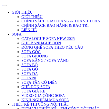
GIỚI THIỆU
GIỚI THIỆU
CHÍNH SÁCH GIAO HÀNG & THANH TOÁN
CHÍNH SÁCH BẢO HÀNH & BẢO TRÌ
LIÊN HỆ
SOFA
CATALOGUE SOFA NEW 2025
GHẾ BÀNH/GHẾ ĐƠN
ĐÓNG GHẾ SOFA THEO YÊU CẦU
SOFA GÓC
SOFA GIƯỜNG
SOFA BĂNG / SOFA VĂNG
SOFA BỘ
SOFA GỖ
SOFA DA
SOFA NỈ
SOFA TÂN CỔ ĐIỂN
GHẾ ĐÔN SOFA
SOFA GIÁ RẺ
VIDEO GIA CÔNG SOFA
KINH NGHIỆM MUA SOFA
THIẾT KẾ THI CÔNG NỘI THẤT
DỊCH VỤ THIẾT KẾ – THI CÔNG NỘI THẤT