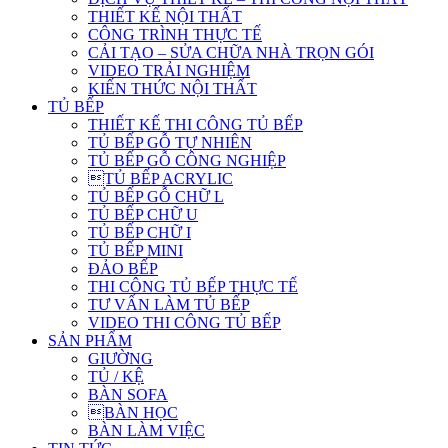
THIẾT KẾ NỘI THẤT
CÔNG TRÌNH THỰC TẾ
CẢI TẠO – SỬA CHỮA NHÀ TRỌN GÓI
VIDEO TRẢI NGHIỆM
KIẾN THỨC NỘI THẤT
TỦ BẾP
THIẾT KẾ THI CÔNG TỦ BẾP
TỦ BẾP GỖ TỰ NHIÊN
TỦ BẾP GỖ CÔNG NGHIỆP
TỦ BẾP ACRYLIC
TỦ BẾP GỖ CHỮ L
TỦ BẾP CHỮ U
TỦ BẾP CHỮ I
TỦ BẾP MINI
ĐẢO BẾP
THI CÔNG TỦ BẾP THỰC TẾ
TƯ VẤN LÀM TỦ BẾP
VIDEO THI CÔNG TỦ BẾP
SẢN PHẨM
GIƯỜNG
TỦ / KỆ
BÀN SOFA
BÀN HỌC
BÀN LÀM VIỆC