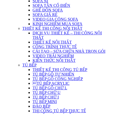
SOFA NỈ
SOFA TÂN CỔ ĐIỂN
GHẾ ĐÔN SOFA
SOFA GIÁ RẺ
VIDEO GIA CÔNG SOFA
KINH NGHIỆM MUA SOFA
THIẾT KẾ THI CÔNG NỘI THẤT
DỊCH VỤ THIẾT KẾ – THI CÔNG NỘI
THẤT
THIẾT KẾ NỘI THẤT
CÔNG TRÌNH THỰC TẾ
CẢI TẠO – SỬA CHỮA NHÀ TRỌN GÓI
VIDEO TRẢI NGHIỆM
KIẾN THỨC NỘI THẤT
TỦ BẾP
THIẾT KẾ THI CÔNG TỦ BẾP
TỦ BẾP GỖ TỰ NHIÊN
TỦ BẾP GỖ CÔNG NGHIỆP
TỦ BẾP ACRYLIC
TỦ BẾP GỖ CHỮ L
TỦ BẾP CHỮ U
TỦ BẾP CHỮ I
TỦ BẾP MINI
ĐẢO BẾP
THI CÔNG TỦ BẾP THỰC TẾ